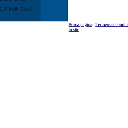
L-V 8-18 / S 9-14
Prima pagina
|
Termeni si conditi
in site