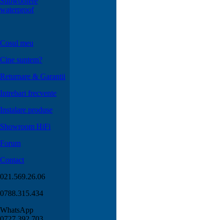
Subwoofere
waterproof
Cosul meu
Cine suntem?
Returnare & Garantii
Intrebari frecvente
Instalare produse
Showroom HiFi
Forum
Contact
021.569.26.06
0788.315.434
WhatsApp
0727.392.703