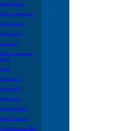
Boxe interior
Boxe perete/tavan
Boxe exterior
Subwoofere
Conectica
Boxe smartphone /
Dock
Casti
Sisteme 2.1
Sisteme 5.1
Sisteme 6.1
Sisteme Stereo
Home Cinema
Amplificatoare HiFi