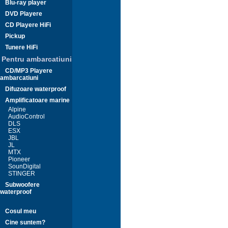
Blu-ray player
DVD Playere
CD Playere HiFi
Pickup
Tunere HiFi
Pentru ambarcatiuni
CD/MP3 Playere
ambarcatiuni
Difuzoare waterproof
Amplificatoare marine
Alpine
AudioControl
DLS
ESX
JBL
JL
MTX
Pioneer
SounDigital
STINGER
Subwoofere
waterproof
Cosul meu
Cine suntem?