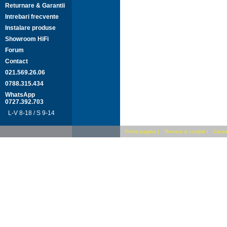
Returnare & Garantii
Intrebari frecvente
Instalare produse
Showroom HiFi
Forum
Contact
021.569.26.06
0788.315.434
WhatsApp
0727.392.703
L-V 8-18 / S 9-14
Prima pagina
|
Termeni si conditii
|
Cauta 