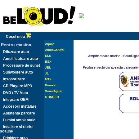
Cosul meu
Pentru masina
Alpine
AudioControl
Difuzoare auto
DLS
Amplificatoare marine
/
SounDigita
Amplificatoare auto
ESX
Procesoare de sunet
Produse vechi din aceasta categorie
JBL
Subwoofere auto
JL
Insonorizare
MTX
Pioneer
CD Playere MP3
SounDigital
DVD / TV Auto
STINGER
Integrare OEM
Accesorii instalare
Asistenta parcare
Lumini ambientale
Incalzire si racire
scaune
Frigidere auto