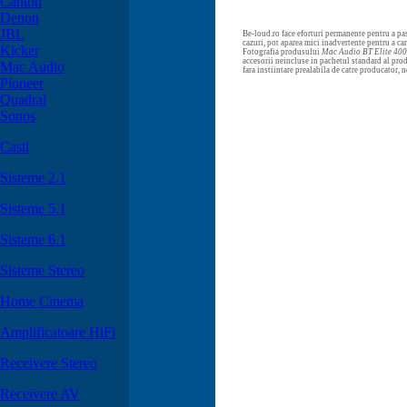
Canton
Denon
JBL
Be-loud.ro face eforturi permanente pentru a pas
cazuri, pot aparea mici inadvertente pentru a c
Kicker
Fotografia produsului
Mac Audio BT Elite 40
accesorii neincluse in pachetul standard al prod
Mac Audio
fara instiintare prealabila de catre producator, 
Pioneer
Quadral
Sonos
Casti
Sisteme 2.1
Sisteme 5.1
Sisteme 6.1
Sisteme Stereo
Home Cinema
Amplificatoare HiFi
Receivere Stereo
Receivere AV