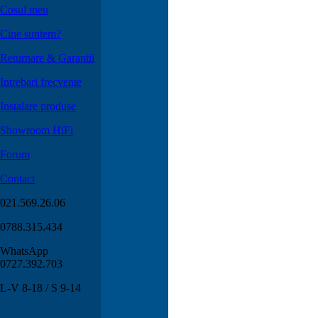
Cosul meu
Cine suntem?
Returnare & Garantii
Intrebari frecvente
Instalare produse
Showroom HiFi
Forum
Contact
021.569.26.06
0788.315.434
WhatsApp
0727.392.703
L-V 8-18 / S 9-14