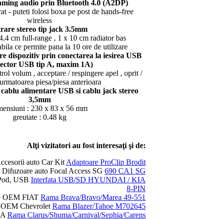
eaming audio prin Bluetooth 4.0 (A2DP)
t - puteti folosi boxa pe post de hands-free
wireless
trare stereo tip jack 3.5mm
 4.4 cm full-range , 1 x 10 cm radiator bas
abila ce permite pana la 10 ore de utilizare
are dispozitiv prin conectarea la iesirea USB
nector USB tip A, maxim 1A)
ol volum , acceptare / respingere apel , oprit /
 urmatoarea piesa/piesa anterioara
 cablu alimentare USB si cablu jack stereo
3,5mm
mensiuni : 230 x 83 x 56 mm
greutate : 0.48 kg
Alţi vizitatori au fost interesaţi şi de:
ccesorii auto Car Kit
Adaptoare ProClip Brodit
Difuzoare auto Focal Access SG
690 CA1 SG
 IPod, USB
Interfata USB/SD HYUNDAI / KIA
8-PIN
re OEM FIAT
Rama Brava/Bravo/Marea 49-551
e OEM Chevrolet
Rama Blazer/Tahoe M702645
IA
Rama Clarus/Shuma/Carnival/Sephia/Carens