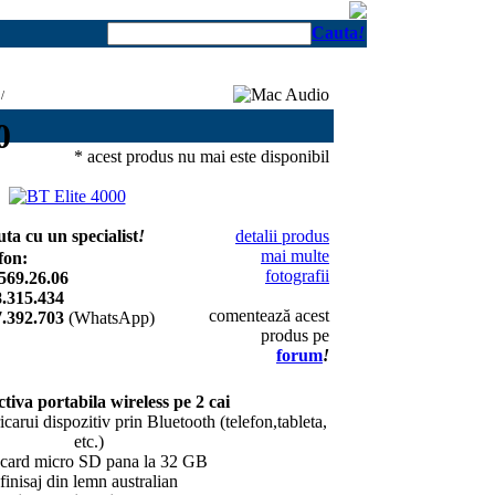
Cauta
!
/
0
* acest produs nu mai este disponibil
uta cu un specialist
!
detalii produs
mai multe
fon:
fotografii
569.26.06
.315.434
comentează acest
.392.703
(WhatsApp)
produs pe
forum
!
tiva portabila wireless pe 2 cai
carui dispozitiv prin Bluetooth (telefon,tableta,
etc.)
t card micro SD pana la 32 GB
finisaj din lemn australian