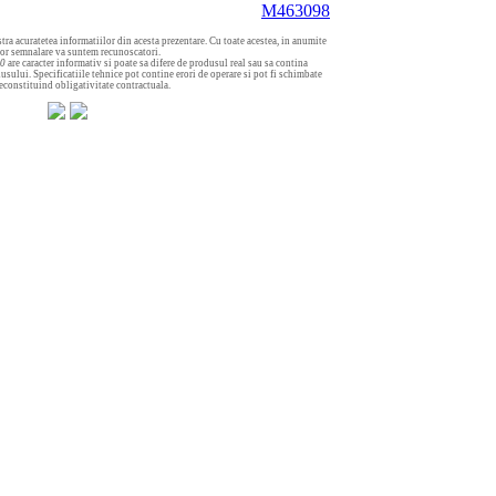
M463098
tra acuratetea informatiilor din acesta prezentare. Cu toate acestea, in anumite
aror semnalare va suntem recunoscatori.
00
are caracter informativ si poate sa difere de produsul real sau sa contina
usului. Specificatiile tehnice pot contine erori de operare si pot fi schimbate
neconstituind obligativitate contractuala.