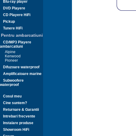
Blu-ray player
DVD Playere
CD Playere HiFi
Pickup
Tunere HiFi
Pentru ambarcatiuni
CD/MP3 Playere
ambarcatiuni
Alpine
Kenwood
Pioneer
Difuzoare waterproof
Amplificatoare marine
Subwoofere
waterproof
Cosul meu
Cine suntem?
Returnare & Garantii
Intrebari frecvente
Instalare produse
Showroom HiFi