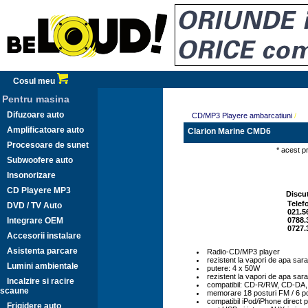
Cosul meu
Pentru masina
Difuzoare auto
CD/MP3 Playere ambarcatiuni
/
Amplificatoare auto
Clarion Marine CMD6
Procesoare de sunet
* acest p
Subwoofere auto
Insonorizare
CD Playere MP3
Discut
Telef
DVD / TV Auto
021.5
Integrare OEM
0788.
0727.
Accesorii instalare
Asistenta parcare
Radio-CD/MP3 player
rezistent la vapori de apa sarat
Lumini ambientale
putere: 4 x 50W
rezistent la vapori de apa sarat
Incalzire si racire
compatibil: CD-R/RW, CD-DA,
scaune
memorare 18 posturi FM / 6 p
compatibil iPod/iPhone direct 
Frigidere auto