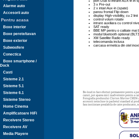
port USB si intrare AUX-in in 
3 x Pre-out
Alarme auto
2 x intari Aux-in (spate)
panou frontal Flip-down
Accesorii auto
display High-visibility, cu 2 linii
Pentru acasa
control volum rotativ
intrare auxiliara cu control nive
Boxe interior
SAT ready
BBE MP pentru o calitate mai 
Boxe perete/tavan
modul bluetooth optional (BLT
XM Satellite Radio ready
Boxe exterior
telecomanda inclusa
carcasa ermetica din otel inoxi
Subwoofere
Conectica
Boxe smartphone /
Dock
Casti
Sisteme 2.1
Sisteme 5.1
Sisteme 6.1
Be-loud.ro face eforturi permanente pentru a pas
cazuri, pot aparea mici inadvertente pentru a c
Fotografia produsului
Clarion Marine CMD6
a
Sisteme Stereo
accesorii neincluse in pachetul standard al prod
fara instiintare prealabila de catre producator, 
Home Cinema
Amplificatoare HiFi
Receivere Stereo
Receivere AV
Media Playere