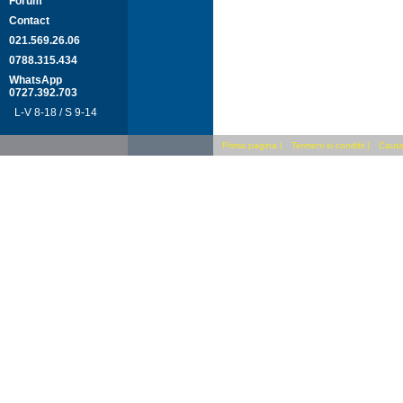
Forum
Contact
021.569.26.06
0788.315.434
WhatsApp
0727.392.703
L-V 8-18 / S 9-14
Prima pagina
|
Termeni si conditii
|
Cauta 