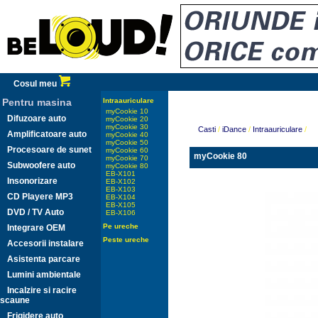
Cosul meu
Pentru masina
Intraauriculare
myCookie 10
Difuzoare auto
myCookie 20
myCookie 30
Casti
/
iDance
/
Intraauriculare
/
Amplificatoare auto
myCookie 40
myCookie 50
Procesoare de sunet
myCookie 60
myCookie 80
myCookie 70
Subwoofere auto
myCookie 80
EB-X101
Insonorizare
EB-X102
EB-X103
CD Playere MP3
EB-X104
EB-X105
DVD / TV Auto
EB-X106
Pe ureche
Integrare OEM
Peste ureche
Accesorii instalare
Asistenta parcare
Lumini ambientale
Incalzire si racire
scaune
Frigidere auto