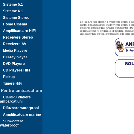
Sisteme 5.1
Sisteme 6.1
Sisteme Stereo
Be-loud.ro face eforturi permanente pentru a pas
Home Cinema
cazuri, pot aparea mici inadvertente pentru a c
Fotografia produsului
iDance Intraauriculare
Amplificatoare HiFi
contina accesorii neincluse in pachetul standard
schimbate fara instiintare prealabila de catre p
Receivere Stereo
Receivere AV
Media Playere
Blu-ray player
DVD Playere
CD Playere HiFi
Pickup
Tunere HiFi
Pentru ambarcatiuni
CD/MP3 Playere
ambarcatiuni
Difuzoare waterproof
Amplificatoare marine
Subwoofere
waterproof