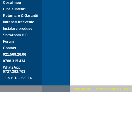
Cosul meu
Cine suntem?
Returnare & Garantii
Intrebari frecvente
Instalare produse
Showroom HiFi
Forum
Contact
021.569.26.06
0788.315.434
WhatsApp
0727.392.703
L-V 8-18 / S 9-14
Prima pagina
|
Termeni si conditii
|
Cauta 