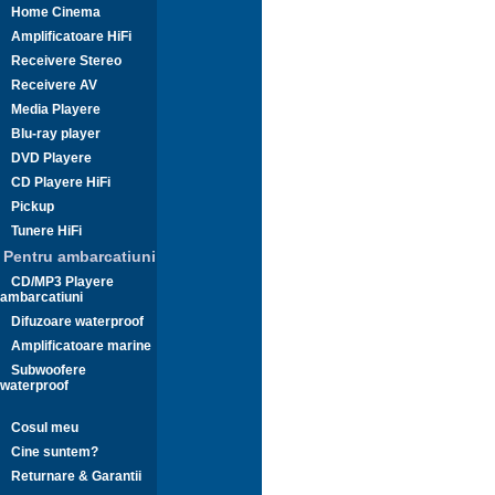
Home Cinema
Amplificatoare HiFi
Receivere Stereo
Receivere AV
Media Playere
Blu-ray player
DVD Playere
CD Playere HiFi
Pickup
Tunere HiFi
Pentru ambarcatiuni
CD/MP3 Playere
ambarcatiuni
Difuzoare waterproof
Amplificatoare marine
Subwoofere
waterproof
Cosul meu
Cine suntem?
Returnare & Garantii