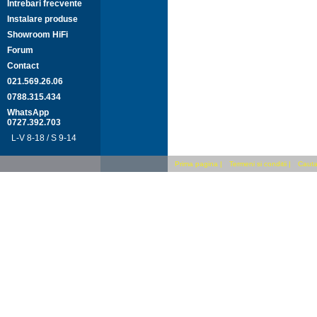
Intrebari frecvente
Instalare produse
Showroom HiFi
Forum
Contact
021.569.26.06
0788.315.434
WhatsApp
0727.392.703
L-V 8-18 / S 9-14
Prima pagina
|
Termeni si conditii
|
Cauta 