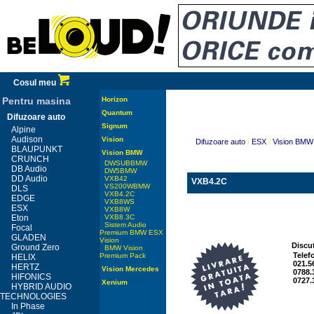
Cosul meu
Pentru masina
Horizon
Quantum
Difuzoare auto
Signum
Alpine
Audison
Vision
Difuzoare auto
/
ESX
/
Vision BMW
BLAUPUNKT
Vision BMW
CRUNCH
DWSUBBMW
DB Audio
DW5BMW
DD Audio
VXB42
VXB4.2C
VS200WBMW
DLS
VXB4.2C
EDGE
VXB8WS
ESX
VXB8W
Eton
VXB8.3C
Sistem Audio
Focal
Premium BMW ESX
GLADEN
Vision
Discut
Ground Zero
BMW Vision
Telef
Premium Pack
HELIX
021.5
HERTZ
Vision Mercedes
0788.
HIFONICS
0727.
Xenium
HYBRID AUDIO
TECHNOLOGIES
In Phase