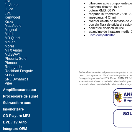
JBL
difuzoare auto componente pe
JL Audio
diametru difuzor: 10 cm
Juice
putere RMS: 60 W
JVC
raspuns in frecventa: 75Hz-2
Kenwood
impedanta: 4 Ohmi
tweeter calota de matasa de 
Kicker
con din fibra de sticla si sasiu
Mac Audio
conectori dedicati inclusi
Magnat
adancime de instalare medie:
Match
Lista compatibilitati
MB Quart
Md.lab
Morel
MTX Audio
MUSWAY
Phoenix Gold
Pioneer
Renegade
Rockford Fosgate
Be-loud.ro face eforturi permanente pentru a pas
SONY
cazuri, pot aparea mici inadvertente pentru a c
Fotografia produsului
ESX Vision BMW VXB4
SPL Dynamics
accesorii neincluse in pachetul standard al prod
Vibe
fara instiintare prealabila de catre producator, 
Amplificatoare auto
Procesoare de sunet
Subwoofere auto
Insonorizare
CD Playere MP3
DVD / TV Auto
Integrare OEM