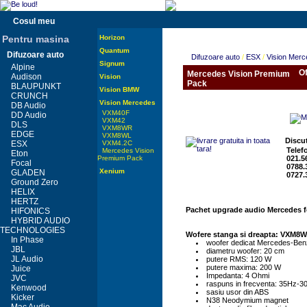
Cosul meu
Pentru masina
Horizon
Quantum
Difuzoare auto
Difuzoare auto
/
ESX
/
Vision Mer
Signum
Alpine
Of
Mercedes Vision Premium
Audison
Vision
Pack
BLAUPUNKT
Vision BMW
CRUNCH
Vision Mercedes
DB Audio
VXM40F
DD Audio
VXM42
DLS
VXM8WR
EDGE
VXM8WL
Discut
ESX
VXM4.2C
Telef
Mercedes Vision
Eton
Premium Pack
021.5
Focal
0788.
Xenium
GLADEN
0727.
Ground Zero
HELIX
HERTZ
Pachet upgrade audio Mercedes f
HIFONICS
HYBRID AUDIO
TECHNOLOGIES
Wofere stanga si dreapta: VXM8
In Phase
woofer dedicat Mercedes-Be
JBL
diametru woofer: 20 cm
JL Audio
putere RMS: 120 W
putere maxima: 200 W
Juice
Impedanta: 4 Ohmi
JVC
raspuns in frecventa: 35Hz-3
Kenwood
sasiu usor din ABS
Kicker
N38 Neodymium magnet