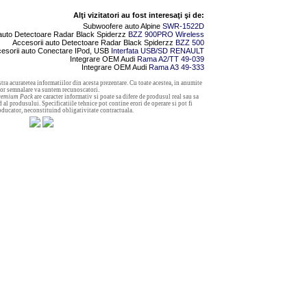
Alţi vizitatori au fost interesaţi şi de:
Subwoofere auto Alpine
SWR-1522D
 auto Detectoare Radar Black Spiderzz
BZZ 900PRO Wireless
Accesorii auto Detectoare Radar Black Spiderzz
BZZ 500
esorii auto Conectare IPod, USB
Interfata USB/SD RENAULT
Integrare OEM Audi
Rama A2/TT 49-039
Integrare OEM Audi
Rama A3 49-333
tra acuratetea informatiilor din acesta prezentare. Cu toate acestea, in anumite
aror semnalare va suntem recunoscatori.
remium Pack
are caracter informativ si poate sa difere de produsul real sau sa
 al produsului. Specificatiile tehnice pot contine erori de operare si pot fi
roducator, neconstituind obligativitate contractuala.