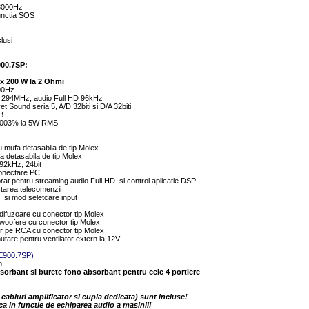
18000Hz
functia SOS
clusi
900.7SP:
 x 200 W la 2 Ohmi
00Hz
, 294MHz, audio Full HD 96kHz
 Sound seria 5, A/D 32biti si D/A 32biti
B
.003% la 5W RMS
u mufa detasabila de tip Molex
fa detasabila de tip Molex
192kHz, 24bit
conectare PC
rat pentru streaming audio Full HD si control aplicatie DSP
tarea telecomenzii
si mod seletcare input
u difuzoare cu conector tip Molex
u woofere cu conector tip Molex
r pe RCA cu conector tip Molex
utare pentru ventilator extern la 12V
Q
VE900.7SP)
m
bsorbant si burete fono absorbant pentru cele 4 portiere
t cabluri amplificator si cupla dedicata) sunt incluse!
ca in functie de echiparea audio a masinii!