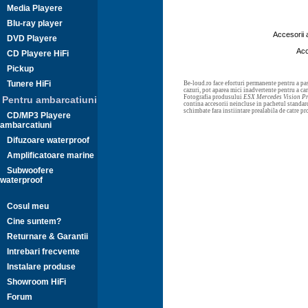
Media Playere
Blu-ray player
Accesorii
DVD Playere
Acc
CD Playere HiFi
Pickup
Tunere HiFi
Be-loud.ro face eforturi permanente pentru a pas
cazuri, pot aparea mici inadvertente pentru a c
Fotografia produsului
ESX Mercedes Vision P
Pentru ambarcatiuni
contina accesorii neincluse in pachetul standard
schimbate fara instiintare prealabila de catre p
CD/MP3 Playere
ambarcatiuni
Difuzoare waterproof
Amplificatoare marine
Subwoofere
waterproof
Cosul meu
Cine suntem?
Returnare & Garantii
Intrebari frecvente
Instalare produse
Showroom HiFi
Forum