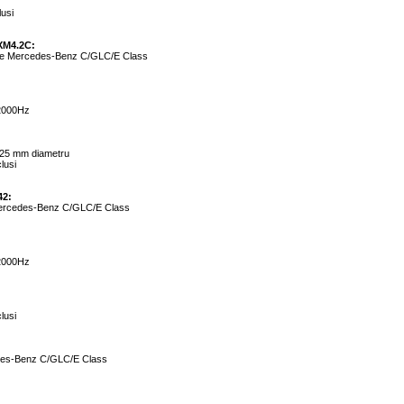
lusi
XM4.2C:
ate Mercedes-Benz C/GLC/E Class
22000Hz
 25 mm diametru
clusi
42:
 Mercedes-Benz C/GLC/E Class
22000Hz
clusi
edes-Benz C/GLC/E Class