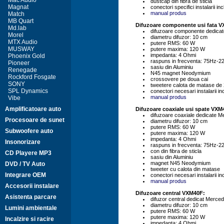
Mac Audio
dustcap din fibra de sticla
Magnat
conectori specifici instalarii inc
manual produs
Match
MB Quart
Difuzoare componente usi fata V
Md.lab
difuzoare componente dedic
Morel
diametru difuzor: 10 cm
MTX Audio
putere RMS: 60 W
MUSWAY
putere maxima: 120 W
impedanta: 4 Ohmi
Phoenix Gold
raspuns in frecventa: 75Hz-
Pioneer
sasiu din Aluminiu
Renegade
N45 magnet Neodymium
Rockford Fosgate
crossovere pe doua cai
SONY
tweetere calota de matase de
SPL Dynamics
conectori necesari instalarii in
manual produs
Vibe
Amplificatoare auto
Difuzoare coaxiale usi spate VXM
difuzoare coaxiale dedicate
Procesoare de sunet
diametru difuzor: 10 cm
putere RMS: 60 W
Subwoofere auto
putere maxima: 120 W
impedanta: 4 Ohmi
Insonorizare
raspuns in frecventa: 75Hz-
con din fibra de sticla
CD Playere MP3
sasiu din Aluminiu
magnet N45 Neodymium
DVD / TV Auto
tweeter cu calota din matase
Integrare OEM
conectori necesari instalarii in
manual produs
Accesorii instalare
Difuzoare central VXM40F:
Asistenta parcare
difuzor central dedicat Merc
diametru difuzor: 10 cm
Lumini ambientale
putere RMS: 60 W
putere maxima: 120 W
Incalzire si racire
impedanta: 4 Ohmi