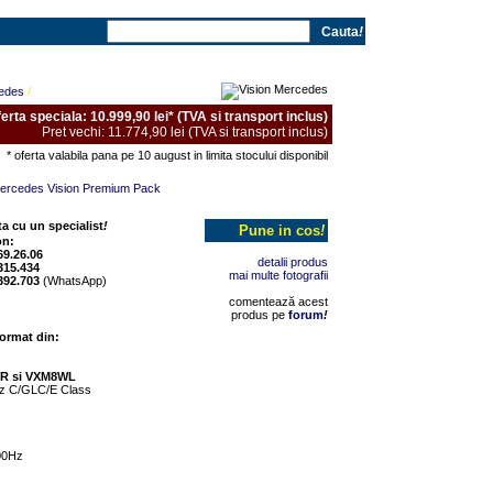
Cauta
!
cedes
/
erta speciala: 10.999,90 lei* (TVA si transport inclus)
Pret vechi: 11.774,90 lei (TVA si transport inclus)
* oferta valabila pana pe 10 august in limita stocului disponibil
a cu un specialist
!
Pune in cos
!
on:
69.26.06
detalii produs
315.434
mai multe fotografii
392.703
(WhatsApp)
comentează acest
produs pe
forum
!
ormat din:
WR si VXM8WL
nz C/GLC/E Class
00Hz