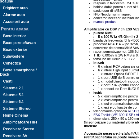
scaune
raspuns in frecventa: 75Hz-
bobina dubla pentru sunet si 
Frigidere auto
sasiu usor din ABS
N45 Neodymium magnet
Alarme auto
conectori necesari instalarii in
Accesorii auto
manual produs
Pentru acasa
Amplificator cu DSP 7 ch ESX VE
putere RMS:
Boxe interior
5 x 100 W la 4/3 Ohmi + 2
banda de frecventa: 5Hz-450
Boxe perete/tavan
procesor ADAU1452 pe 32biti
convertor de semnal AKM Velvet
Boxe exterior
raport semnal/zgomot: 106.5d
THD: 0.005% la 1W RMS si 0
Subwoofere
tensiune de lucru: 7.5 - 17V
intrari:
Conectica
6 x intrari RCA balansate c
Boxe smartphone /
6 x intrari High input cu mu
1 x intrare Optica S/PDIF 
Dock
1 x port USB tip B pentru 
Casti
1 x modul bluetooth incorpo
1 x port RJ45 pentru conec
Sisteme 2.1
1 x conexiune Rem IN/OUT 
iesiri:
Sisteme 5.1
5 x iesiri amplificate pentr
2 x iesiri amplificate pentr
Sisteme 6.1
1 x iesire semnal subwoofe
1 x iesire cu functie de com
Sisteme Stereo
telecomanda optionala
RC-D
ESX Toolkit (VE1300.11SP / 
Home Cinema
dimensiuni: 250 x 50 x 150 m
Amplificatoare HiFi
!Insonorizare cu material vibro a
inlcusa!
Receivere Stereo
Accesoriile necesare instalarii (ki
Receivere AV
Pretul pachetului se poate modifi