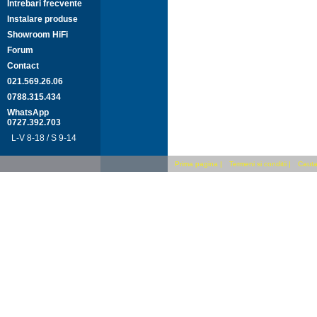
Intrebari frecvente
Instalare produse
Showroom HiFi
Forum
Contact
021.569.26.06
0788.315.434
WhatsApp
0727.392.703
L-V 8-18 / S 9-14
Prima pagina
|
Termeni si conditii
|
Cauta 