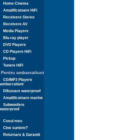
Home Cinema
Amplificatoare HiFi
Receivere Stereo
Receivere AV
Media Playere
Blu-ray player
DVD Playere
CD Playere HiFi
Pickup
Tunere HiFi
Pentru ambarcatiuni
CD/MP3 Playere
ambarcatiuni
Difuzoare waterproof
Amplificatoare marine
Subwoofere
waterproof
Cosul meu
Cine suntem?
Returnare & Garantii