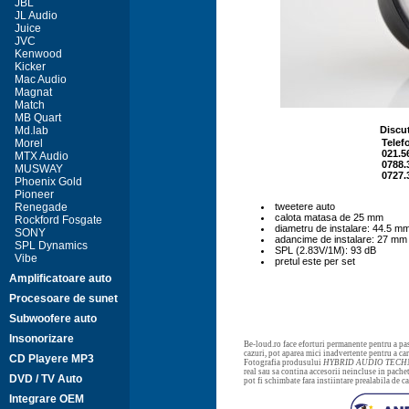
JBL
JL Audio
Juice
JVC
Kenwood
Kicker
Mac Audio
Magnat
Match
MB Quart
Md.lab
Discut
Morel
Telef
021.5
MTX Audio
0788.
MUSWAY
0727.
Phoenix Gold
Pioneer
Renegade
tweetere auto
calota matasa de 25 mm
Rockford Fosgate
diametru de instalare: 44.5 m
SONY
adancime de instalare: 27 mm
SPL Dynamics
SPL (2.83V/1M): 93 dB
Vibe
pretul este per set
Amplificatoare auto
Procesoare de sunet
Subwoofere auto
Insonorizare
Be-loud.ro face eforturi permanente pentru a pas
cazuri, pot aparea mici inadvertente pentru a c
CD Playere MP3
Fotografia produsului
HYBRID AUDIO TECH
real sau sa contina accesorii neincluse in pachet
DVD / TV Auto
pot fi schimbate fara instiintare prealabila de 
Integrare OEM