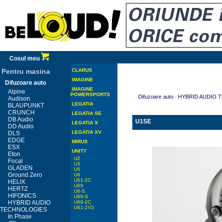
Cosul meu
Pentru masina
CLARUS
IMAGINE
Difuzoare auto
IMAGINE
Alpine
POWERSPORTS
Difuzoare auto
/
HYBRID AUDIO 
Audison
LEGATIA
BLAUPUNKT
CRUNCH
LEGATIA SE
DB Audio
U1SE
LEGATIA X
DD Audio
LEGATIA XV
DLS
EDGE
MIRUS
ESX
UNITY
Eton
U2
Focal
U3
GLADEN
U5
Ground Zero
U6
U61-2C
HELIX
U69
HERTZ
U6-S
HIFONICS
U69-S
HYBRID AUDIO
U69-2C
U61-2V2
TECHNOLOGIES
In Phase