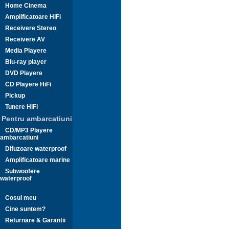
Home Cinema
Amplificatoare HiFi
Receivere Stereo
Receivere AV
Media Playere
Blu-ray player
DVD Playere
CD Playere HiFi
Pickup
Tunere HiFi
Pentru ambarcatiuni
CD/MP3 Playere
ambarcatiuni
Difuzoare waterproof
Amplificatoare marine
Subwoofere
waterproof
Cosul meu
Cine suntem?
Returnare & Garantii