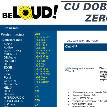
Cosul meu
Pentru masina
Club
CLUB 3412T
Difuzoare auto
Club 322F
Difuzoare auto
/
JBL
/
Club
/
Club 34F
Alpine
Club 194T
Club 44F
Audison
Club 44F
BLAUPUNKT
CLUB 6422F
Club 644F
CRUNCH
CLUB 8622F
DB Audio
CLUB 522F
DD Audio
Club 54F
Club 622
DLS
Club 64
EDGE
Discut
CLUB 9632
ESX
CLUB 964M
Telef
Eton
CLUB 625SQ
021.5
Club 602CTP
Focal
0788.
Club 64C
0727.
GLADEN
Club 64CTP
Ground Zero
CS
HELIX
HERTZ
GT6
difuzoare auto coaxiale de 10 
HIFONICS
diametru difuzor: 10 cm
GT7
HYBRID AUDIO
putere RMS: 35 W
GTO
TECHNOLOGIES
raspuns in frecventa: 75hz-2
sensibilitate: 90 dB
In Phase
GX
impendanta: 3 Ohmi