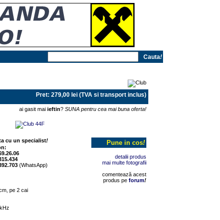
Cauta
!
Pret: 279,00 lei (TVA si transport inclus)
ai gasit mai
ieftin
?
SUNA pentru cea mai buna oferta!
a cu un specialist
!
Pune in cos
!
on:
69.26.06
detalii produs
315.434
mai multe fotografii
392.703
(WhatsApp)
comentează acest
produs pe
forum
!
cm, pe 2 cai
0kHz