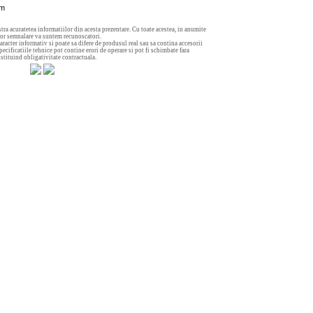
mm
tra acuratetea informatiilor din acesta prezentare. Cu toate acestea, in anumite
aror semnalare va suntem recunoscatori.
aracter informativ si poate sa difere de produsul real sau sa contina accesorii
ecificatiile tehnice pot contine erori de operare si pot fi schimbate fara
nstituind obligativitate contractuala.