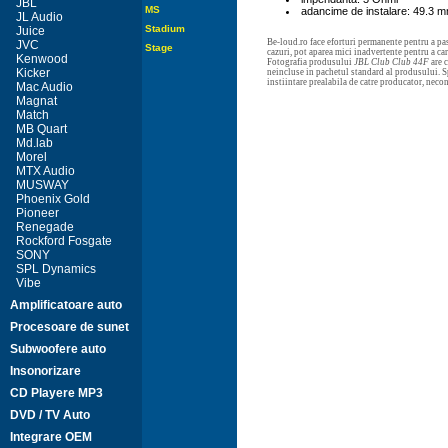
JBL
MS
adancime de instalare: 49.3 
JL Audio
Stadium
Juice
Be-loud.ro face eforturi permanente pentru a pas
JVC
Stage
cazuri, pot aparea mici inadvertente pentru a c
Kenwood
Fotografia produsului
JBL Club Club 44F
are c
Kicker
neincluse in pachetul standard al produsului. Sp
instiintare prealabila de catre producator, neco
Mac Audio
Magnat
Match
MB Quart
Md.lab
Morel
MTX Audio
MUSWAY
Phoenix Gold
Pioneer
Renegade
Rockford Fosgate
SONY
SPL Dynamics
Vibe
Amplificatoare auto
Procesoare de sunet
Subwoofere auto
Insonorizare
CD Playere MP3
DVD / TV Auto
Integrare OEM