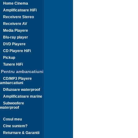
Home Cinema
Amplificatoare HiFi
Receivere Stereo
Receivere AV
Media Playere
Blu-ray player
DVD Playere
CD Playere HiFi
Pickup
Tunere HiFi
Pentru ambarcatiuni
CD/MP3 Playere
ambarcatiuni
Difuzoare waterproof
Amplificatoare marine
Subwoofere
waterproof
Cosul meu
Cine suntem?
Returnare & Garantii