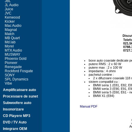
JBL
JL Audio
Juice
JVC
Kenwood
Kicker
Mac Audio
Magnat
Match
Discut
MB Quart
Telef
Md.lab
021.5
Morel
0788.
MTX Audio
0727.
MUSWAY
Phoenix Gold
boxe auto coaxiale dedicate 
Pioneer
putere RMS : 2 x 60 W
Renegade
putere max : 2 x 100 W
Rockford Fosgate
impedanta : 4 ohmi
pachetul contine :
SONY
2 x difuzoare coaxiale 118
SPL Dynamics
sistem compatibil cu :
Vibe
BMW seria 1 (E81, E82, E8
BMW seria 3 (E90, E91, E9
Amplificatoare auto
BMW seria 5 (E60, E61 - ne
BMW X1 (E84)
Procesoare de sunet
Subwoofere auto
Manual PDF
Insonorizare
CD Playere MP3
DVD / TV Auto
A
Integrare OEM