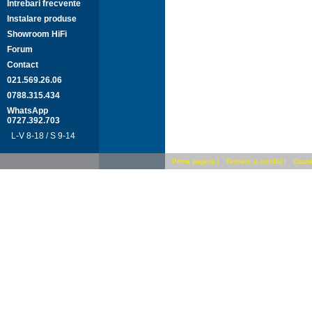
Intrebari frecvente
Instalare produse
Showroom HiFi
Forum
Contact
021.569.26.06
0788.315.434
WhatsApp
0727.392.703
L-V 8-18 / S 9-14
Prima pagina
|
Termeni si conditii
|
Cauta 