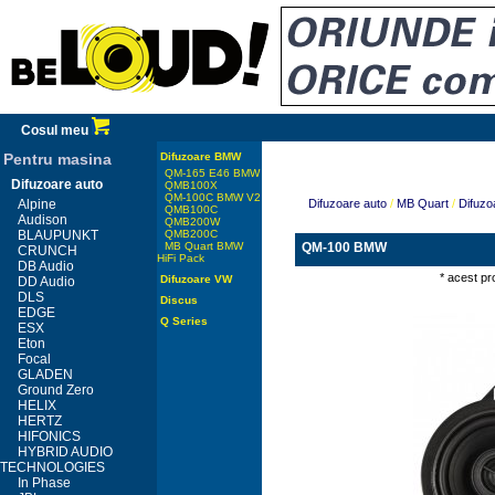
Cosul meu
Pentru masina
Difuzoare BMW
QM-165 E46 BMW
Difuzoare auto
QMB100X
QM-100C BMW V2
Alpine
Difuzoare auto
/
MB Quart
/
Difuz
QMB100C
Audison
QMB200W
BLAUPUNKT
QMB200C
MB Quart BMW
QM-100 BMW
CRUNCH
HiFi Pack
DB Audio
* acest pr
Difuzoare VW
DD Audio
DLS
Discus
EDGE
Q Series
ESX
Eton
Focal
GLADEN
Ground Zero
HELIX
HERTZ
HIFONICS
HYBRID AUDIO
TECHNOLOGIES
In Phase