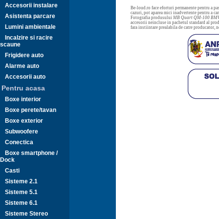
Accesorii instalare
Be-loud.ro face eforturi permanente pentru a pas
cazuri, pot aparea mici inadvertente pentru a c
Asistenta parcare
Fotografia produsului
MB Quart QM-100 BM
accesorii neincluse in pachetul standard al prod
Lumini ambientale
fara instiintare prealabila de catre producator, 
Incalzire si racire
scaune
Frigidere auto
Alarme auto
Accesorii auto
Pentru acasa
Boxe interior
Boxe perete/tavan
Boxe exterior
Subwoofere
Conectica
Boxe smartphone /
Dock
Casti
Sisteme 2.1
Sisteme 5.1
Sisteme 6.1
Sisteme Stereo