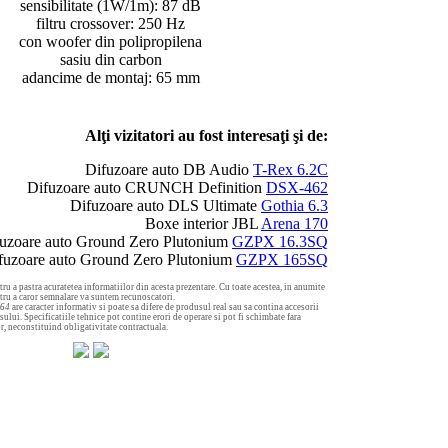
sensibilitate (1W/1m): 87 dB
filtru crossover: 250 Hz
con woofer din polipropilena
sasiu din carbon
adancime de montaj: 65 mm
Alţi vizitatori au fost interesaţi şi de:
Difuzoare auto DB Audio
T-Rex 6.2C
Difuzoare auto CRUNCH Definition
DSX-462
Difuzoare auto DLS Ultimate
Gothia 6.3
Boxe interior JBL
Arena 170
uzoare auto Ground Zero Plutonium
GZPX 16.3SQ
fuzoare auto Ground Zero Plutonium
GZPX 165SQ
ru a pastra acuratetea informatiilor din acesta prezentare. Cu toate acestea, in anumite
ntru a caror semnalare va suntem recunoscatori.
164
are caracter informativ si poate sa difere de produsul real sau sa contina accesorii
ului. Specificatiile tehnice pot contine erori de operare si pot fi schimbate fara
or, neconstituind obligativitate contractuala.