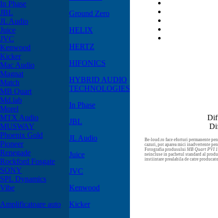
In Phase
JBL
Ground Zero
JL Audio
Juice
HELIX
JVC
HERTZ
Kenwood
Kicker
HIFONICS
Mac Audio
Magnat
HYBRID AUDIO
Match
TECHNOLOGIES
MB Quart
Md.lab
In Phase
Morel
MTX Audio
Dif
JBL
MUSWAY
Di
Phoenix Gold
JL Audio
Be-loud.ro face eforturi permanente pent
Pioneer
cazuri, pot aparea mici inadvertente pe
Fotografia produsului
MB Quart PVI 
Renegade
Juice
neincluse in pachetul standard al produs
instiintare prealabila de catre producat
Rockford Fosgate
SONY
JVC
SPL Dynamics
Vibe
Kenwood
Amplificatoare auto
Kicker