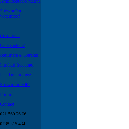
Amplificatoare marine
Subwoofere
waterproof
Cosul meu
Cine suntem?
Returnare & Garantii
Intrebari frecvente
Instalare produse
Showroom HiFi
Forum
Contact
021.569.26.06
0788.315.434