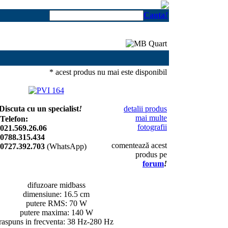
Cauta
!
* acest produs nu mai este disponibil
Discuta cu un specialist
!
detalii produs
mai multe
Telefon:
fotografii
021.569.26.06
0788.315.434
comentează acest
0727.392.703
(WhatsApp)
produs pe
forum
!
difuzoare midbass
dimensiune: 16.5 cm
putere RMS: 70 W
putere maxima: 140 W
raspuns in frecventa: 38 Hz-280 Hz