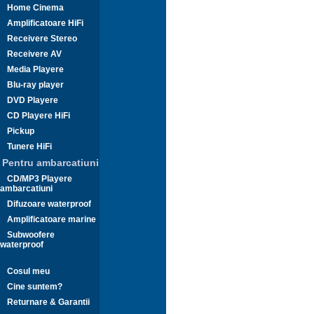
Home Cinema
Amplificatoare HiFi
Receivere Stereo
Receivere AV
Media Playere
Blu-ray player
DVD Playere
CD Playere HiFi
Pickup
Tunere HiFi
Pentru ambarcatiuni
CD/MP3 Playere
ambarcatiuni
Difuzoare waterproof
Amplificatoare marine
Subwoofere
waterproof
Cosul meu
Cine suntem?
Returnare & Garantii