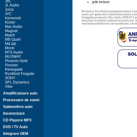
JBL
grile incluse
JL Audio
Juice
Be-loud.ro face eforturi permanente pentru a pas
JVC
cazuri, pot aparea mici inadvertente pentru a c
Kenwood
Fotografia produsului
Mac Audio APM 69.3
ar
neincluse in pachetul standard al produsului. Sp
Kicker
instiintare prealabila de catre producator, neco
Mac Audio
Magnat
Match
MB Quart
Md.lab
Morel
MTX Audio
MUSWAY
Phoenix Gold
Pioneer
Renegade
Rockford Fosgate
SONY
SPL Dynamics
Vibe
Amplificatoare auto
Procesoare de sunet
Subwoofere auto
Insonorizare
CD Playere MP3
DVD / TV Auto
Integrare OEM