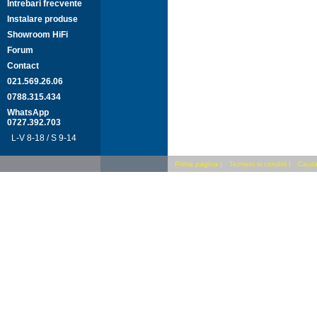
Intrebari frecvente
Instalare produse
Showroom HiFi
Forum
Contact
021.569.26.06
0788.315.434
WhatsApp
0727.392.703
L-V 8-18 / S 9-14
Prima pagina
|
Termeni si conditii
|
Cauta 