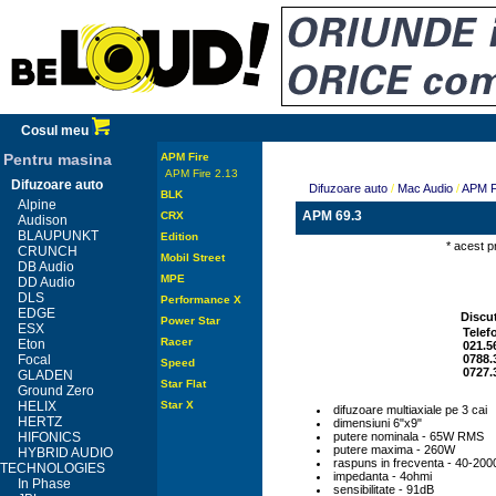
Cosul meu
Pentru masina
APM Fire
APM Fire 2.13
Difuzoare auto
Difuzoare auto
/
Mac Audio
/
APM F
BLK
Alpine
APM 69.3
CRX
Audison
BLAUPUNKT
Edition
* acest p
CRUNCH
Mobil Street
DB Audio
MPE
DD Audio
DLS
Performance X
EDGE
Discut
Power Star
ESX
Telef
Racer
Eton
021.5
Focal
0788.
Speed
0727.
GLADEN
Star Flat
Ground Zero
HELIX
Star X
difuzoare multiaxiale pe 3 cai
HERTZ
dimensiuni 6"x9"
HIFONICS
putere nominala - 65W RMS
putere maxima - 260W
HYBRID AUDIO
raspuns in frecventa - 40-20
TECHNOLOGIES
impedanta - 4ohmi
In Phase
sensibilitate - 91dB