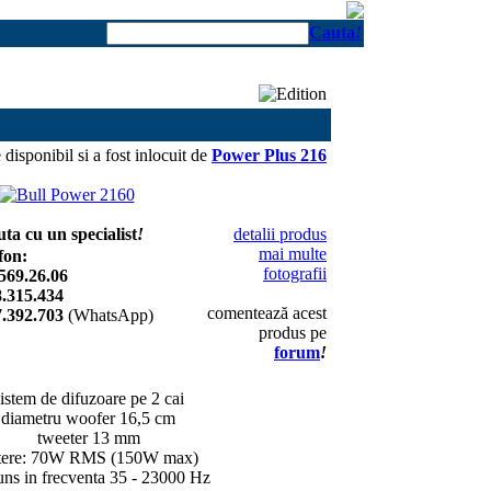
Cauta
!
disponibil si a fost inlocuit de
Power Plus 216
uta cu un specialist
!
detalii produs
mai multe
fon:
fotografii
569.26.06
.315.434
comentează acest
.392.703
(WhatsApp)
produs pe
forum
!
istem de difuzoare pe 2 cai
diametru woofer 16,5 cm
tweeter 13 mm
tere: 70W RMS (150W max)
uns in frecventa 35 - 23000 Hz