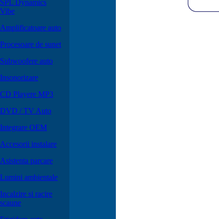
SPL Dynamics
Vibe
Amplificatoare auto
Procesoare de sunet
Subwoofere auto
Insonorizare
CD Playere MP3
DVD / TV Auto
Integrare OEM
Accesorii instalare
Asistenta parcare
Lumini ambientale
Incalzire si racire
scaune