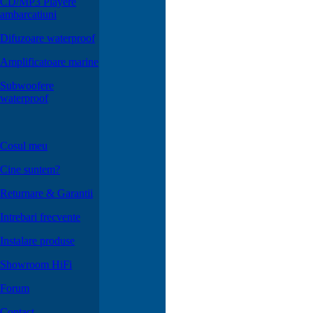
CD/MP3 Playere
ambarcatiuni
Difuzoare waterproof
Amplificatoare marine
Subwoofere
waterproof
Cosul meu
Cine suntem?
Returnare & Garantii
Intrebari frecvente
Instalare produse
Showroom HiFi
Forum
Contact