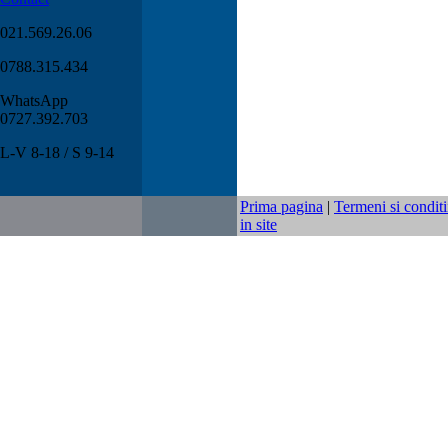
021.569.26.06
0788.315.434
WhatsApp
0727.392.703
L-V 8-18 / S 9-14
Prima pagina
|
Termeni si conditi
in site