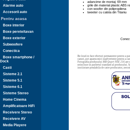
adancime de montaj: 69 mm
Alarme auto
grile din material plastic ABS r
con woofer din polipropilena
Accesorii auto
tweeter cu calota din Titaniu
Pentru acasa
Boxe interior
Boxe perete/tavan
Boxe exterior
Conec
Subwoofere
Conectica
Be-loud.ro face eforturi permanente pentru a pas
Boxe smartphone /
cazuri, pot aparea mici inadvertente pentru a c
Dock
Fotografia produsului
MB Quart NSE 216
are 
neincluse in pachetul standard al produsului. Sp
Casti
instiintare prealabila de catre producator, neco
Sisteme 2.1
Sisteme 5.1
Sisteme 6.1
Sisteme Stereo
Home Cinema
Amplificatoare HiFi
Receivere Stereo
Receivere AV
Media Playere