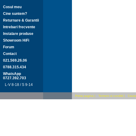
Cosul meu
Cine suntem?
Returnare & Garantii
Intrebari frecvente
Instalare produse
Showroom HiFi
Forum
Contact
021.569.26.06
0788.315.434
WhatsApp
0727.392.703
L-V 8-18 / S 9-14
Prima pagina
|
Termeni si conditii
|
Cauta 