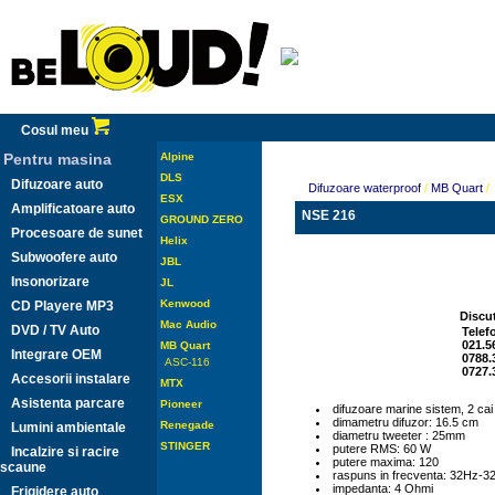
Cosul meu
Pentru masina
Alpine
DLS
Difuzoare auto
Difuzoare waterproof
/
MB Quart
/
ESX
Amplificatoare auto
NSE 216
GROUND ZERO
Procesoare de sunet
Helix
Subwoofere auto
JBL
Insonorizare
JL
Kenwood
CD Playere MP3
Discut
Mac Audio
DVD / TV Auto
Telef
021.5
MB Quart
Integrare OEM
0788.
ASC-116
0727.
Accesorii instalare
MTX
Asistenta parcare
Pioneer
difuzoare marine sistem, 2 cai
dimametru difuzor: 16.5 cm
Renegade
Lumini ambientale
diametru tweeter : 25mm
STINGER
putere RMS: 60 W
Incalzire si racire
putere maxima: 120
scaune
raspuns in frecventa: 32Hz-3
impedanta: 4 Ohmi
Frigidere auto