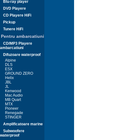
Blu-ray player
DVD Playere
CD Playere HiFi
Pickup
Tunere HiFi
Pentru ambarcatiuni
CD/MP3 Playere
ambarcatiuni
Difuzoare waterproof
Alpine
DLS
ESX
GROUND ZERO
Helix
JBL
JL
Kenwood
Mac Audio
MB Quart
MTX
Pioneer
Renegade
STINGER
Amplificatoare marine
Subwoofere
waterproof