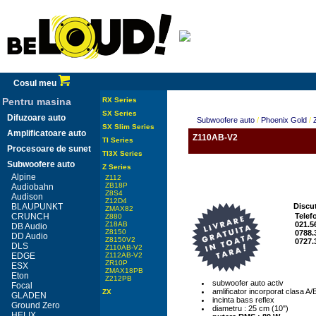
Cosul meu
Pentru masina
RX Series
SX Series
Difuzoare auto
Subwoofere auto
/
Phoenix Gold
/
SX Slim Series
Amplificatoare auto
Z110AB-V2
TI Series
Procesoare de sunet
TI3X Series
Subwoofere auto
Z Series
Alpine
Z112
ZB18P
Audiobahn
Z8S4
Audison
Z12D4
BLAUPUNKT
Discut
ZMAX82
CRUNCH
Telef
Z880
Z18AB
021.5
DB Audio
Z8150
0788.
DD Audio
Z8150V2
0727.
DLS
Z110AB-V2
EDGE
Z112AB-V2
ZR10P
ESX
ZMAX18PB
Eton
Z212PB
subwoofer auto activ
Focal
amlificator incorporat clasa A/
ZX
GLADEN
incinta bass reflex
Ground Zero
diametru : 25 cm (10")
HELIX