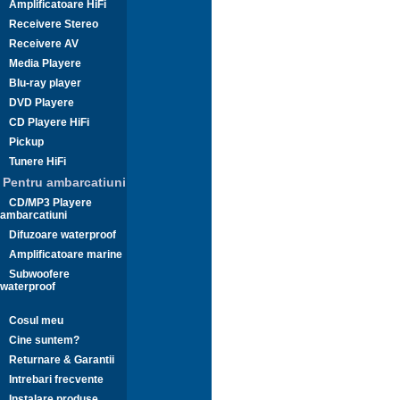
Amplificatoare HiFi
Receivere Stereo
Receivere AV
Media Playere
Blu-ray player
DVD Playere
CD Playere HiFi
Pickup
Tunere HiFi
Pentru ambarcatiuni
CD/MP3 Playere
ambarcatiuni
Difuzoare waterproof
Amplificatoare marine
Subwoofere
waterproof
Cosul meu
Cine suntem?
Returnare & Garantii
Intrebari frecvente
Instalare produse