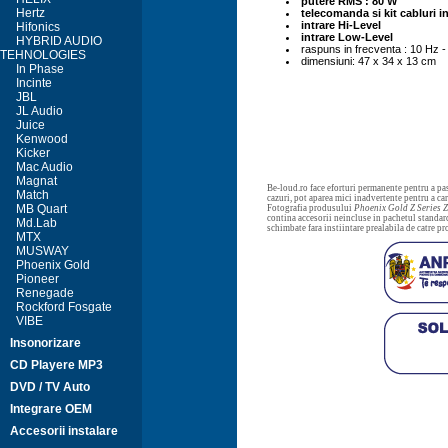
putere RMS : 80 W
Hertz
telecomanda si kit cabluri i
intrare Hi-Level
Hifonics
intrare Low-Level
HYBRID AUDIO
raspuns in frecventa : 10 Hz 
TEHNOLOGIES
dimensiuni: 47 x 34 x 13 cm
In Phase
Incinte
JBL
JL Audio
Juice
Kenwood
Kicker
Mac Audio
Magnat
Be-loud.ro face eforturi permanente pentru a pas
Match
cazuri, pot aparea mici inadvertente pentru a c
MB Quart
Fotografia produsului
Phoenix Gold Z Series
contina accesorii neincluse in pachetul standard
Md.Lab
schimbate fara instiintare prealabila de catre p
MTX
MUSWAY
Phoenix Gold
Pioneer
Renegade
Rockford Fosgate
VIBE
Insonorizare
CD Playere MP3
DVD / TV Auto
Integrare OEM
Accesorii instalare