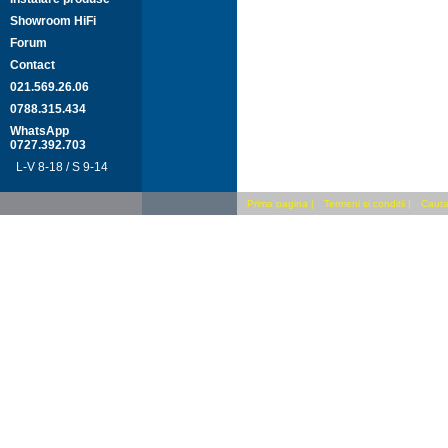
Showroom HiFi
Forum
Contact
021.569.26.06
0788.315.434
WhatsApp
0727.392.703
L-V 8-18 / S 9-14
Prima pagina
|
Termeni si conditii
|
Cauta 