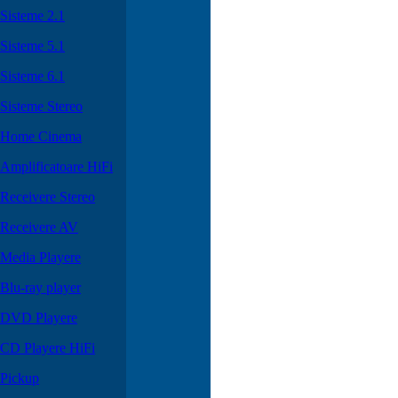
Sisteme 2.1
Sisteme 5.1
Sisteme 6.1
Sisteme Stereo
Home Cinema
Amplificatoare HiFi
Receivere Stereo
Receivere AV
Media Playere
Blu-ray player
DVD Playere
CD Playere HiFi
Pickup