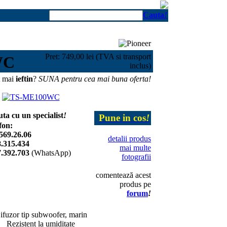
Cauta
!
Pret: 749,00 lei (TVA si transport
WC
inclus)
t mai
ieftin
?
SUNA pentru cea mai buna oferta!
uta cu un specialist
!
Pune in cos
!
fon:
569.26.06
detalii produs
.315.434
mai multe
.392.703
(WhatsApp)
fotografii
comentează acest
produs pe
forum
!
ifuzor tip subwoofer, marin
Rezistent la umiditate