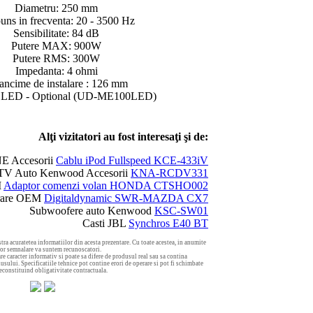
Diametru: 250 mm
uns in frecventa: 20 - 3500 Hz
Sensibilitate: 84 dB
Putere MAX: 900W
Putere RMS: 300W
Impedanta: 4 ohmi
ncime de instalare : 126 mm
e LED - Optional (UD-ME100LED)
Alţi vizitatori au fost interesaţi şi de:
E Accesorii
Cablu iPod Fullspeed KCE-433iV
TV Auto Kenwood Accesorii
KNA-RCDV331
M
Adaptor comenzi volan HONDA CTSHO002
grare OEM
Digitaldynamic SWR-MAZDA CX7
Subwoofere auto Kenwood
KSC-SW01
Casti JBL
Synchros E40 BT
tra acuratetea informatiilor din acesta prezentare. Cu toate acestea, in anumite
aror semnalare va suntem recunoscatori.
re caracter informativ si poate sa difere de produsul real sau sa contina
usului. Specificatiile tehnice pot contine erori de operare si pot fi schimbate
neconstituind obligativitate contractuala.