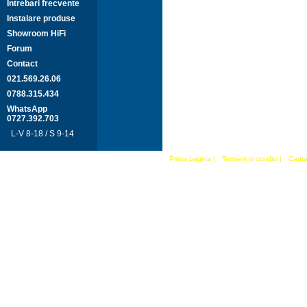
Intrebari frecvente
Instalare produse
Showroom HiFi
Forum
Contact
021.569.26.06
0788.315.434
WhatsApp
0727.392.703
L-V 8-18 / S 9-14
Prima pagina
|
Termeni si conditii
|
Cauta 