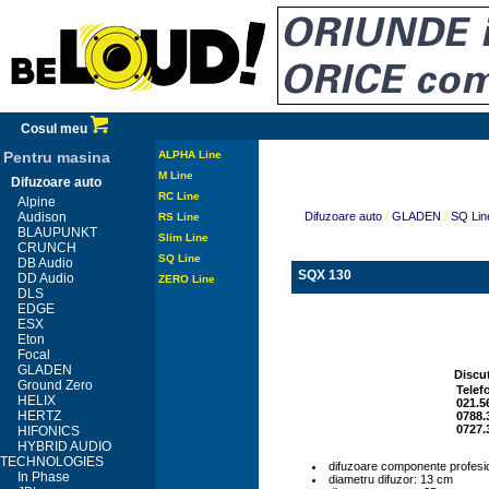
Cosul meu
Pentru masina
ALPHA Line
M Line
Difuzoare auto
RC Line
Alpine
Audison
Difuzoare auto
/
GLADEN
/
SQ Lin
RS Line
BLAUPUNKT
Slim Line
CRUNCH
SQ Line
DB Audio
SQX 130
DD Audio
ZERO Line
DLS
EDGE
ESX
Eton
Focal
GLADEN
Discut
Ground Zero
Telef
HELIX
021.5
HERTZ
0788.
0727.
HIFONICS
HYBRID AUDIO
TECHNOLOGIES
difuzoare componente profesio
In Phase
diametru difuzor: 13 cm