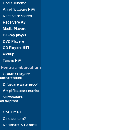
Home Cinema
Amplificatoare HiFi
Receivere Stereo
Receivere AV
Media Playere
Blu-ray player
DVD Playere
CD Playere HiFi
Pickup
Tunere HiFi
Pentru ambarcatiuni
CD/MP3 Playere
ambarcatiuni
Difuzoare waterproof
Amplificatoare marine
Subwoofere
waterproof
Cosul meu
Cine suntem?
Returnare & Garantii