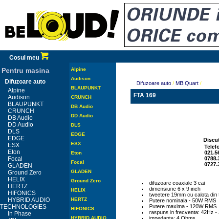
Cosul meu
Pentru masina
Alpine
Audison
Difuzoare auto
Difuzoare auto
/
MB Quart
/
BLAUPUNKT
Alpine
FTA 169
Audison
CRUNCH
BLAUPUNKT
DB Audio
CRUNCH
DD Audio
DB Audio
DD Audio
DLS
DLS
EDGE
EDGE
Discut
ESX
ESX
Telef
Eton
021.5
Eton
Focal
0788.
Focal
0727.
GLADEN
GLADEN
Ground Zero
HELIX
Ground Zero
difuzoare coaxiale 3 cai
HERTZ
dimensiune 6 x 9 inch
HELIX
HIFONICS
tweetere 19mm cu calota din 
HYBRID AUDIO
HERTZ
Putere nominala - 50W RMS
TECHNOLOGIES
Putere maxima - 120W RMS
HIFONICS
raspuns in frecventa: 42Hz 
In Phase
HYBRID AUDIO
impedanta: 4 Ohms