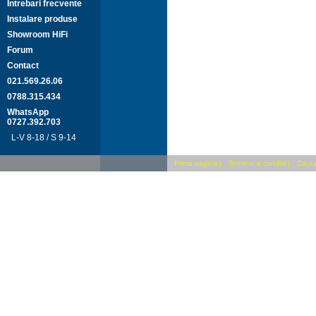
Intrebari frecvente
Instalare produse
Showroom HiFi
Forum
Contact
021.569.26.06
0788.315.434
WhatsApp
0727.392.703
L-V 8-18 / S 9-14
Prima pagina
|
Termeni si conditii
|
Cauta 