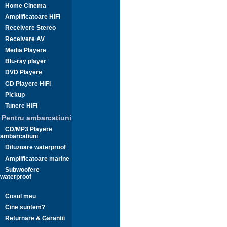
Home Cinema
Amplificatoare HiFi
Receivere Stereo
Receivere AV
Media Playere
Blu-ray player
DVD Playere
CD Playere HiFi
Pickup
Tunere HiFi
Pentru ambarcatiuni
CD/MP3 Playere
ambarcatiuni
Difuzoare waterproof
Amplificatoare marine
Subwoofere
waterproof
Cosul meu
Cine suntem?
Returnare & Garantii