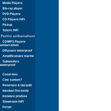
Media Playere
Blu-ray player
DVD Playere
CD Playere HiFi
Pickup
Tunere HiFi
Pentru ambarcatiuni
CD/MP3 Playere
ambarcatiuni
Difuzoare waterproof
Amplificatoare marine
Subwoofere
waterproof
Cosul meu
Cine suntem?
Returnare & Garantii
Intrebari frecvente
Instalare produse
Showroom HiFi
Forum