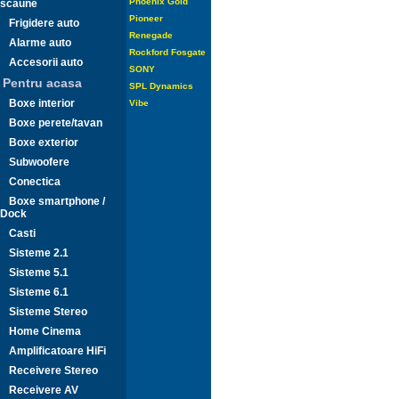
Phoenix Gold
scaune
Pioneer
Frigidere auto
Renegade
Alarme auto
Rockford Fosgate
Accesorii auto
SONY
Pentru acasa
SPL Dynamics
Boxe interior
Vibe
Boxe perete/tavan
Boxe exterior
Subwoofere
Conectica
Boxe smartphone /
Dock
Casti
Sisteme 2.1
Sisteme 5.1
Sisteme 6.1
Sisteme Stereo
Home Cinema
Amplificatoare HiFi
Receivere Stereo
Receivere AV