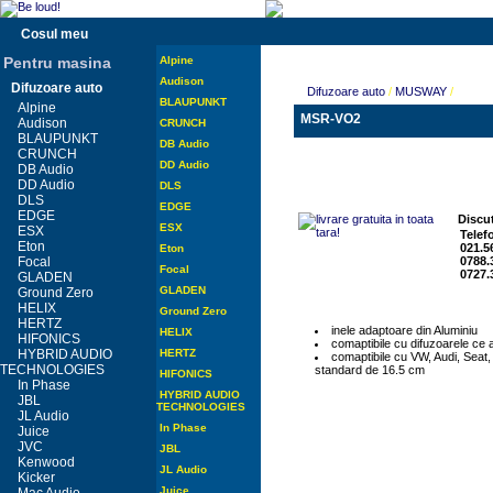
Cosul meu
Pentru masina
Alpine
Audison
Difuzoare auto
Difuzoare auto
/
MUSWAY
/
BLAUPUNKT
Alpine
MSR-VO2
Audison
CRUNCH
BLAUPUNKT
DB Audio
CRUNCH
DD Audio
DB Audio
DD Audio
DLS
DLS
EDGE
EDGE
Discut
ESX
ESX
Telef
Eton
021.5
Eton
Focal
0788.
Focal
0727.
GLADEN
GLADEN
Ground Zero
HELIX
Ground Zero
HERTZ
inele adaptoare din Aluminiu
HELIX
HIFONICS
comaptibile cu difuzoarele ce 
HYBRID AUDIO
HERTZ
comaptibile cu VW, Audi, Seat,
TECHNOLOGIES
standard de 16.5 cm
HIFONICS
In Phase
HYBRID AUDIO
JBL
TECHNOLOGIES
JL Audio
In Phase
Juice
JVC
JBL
Kenwood
JL Audio
Kicker
Juice