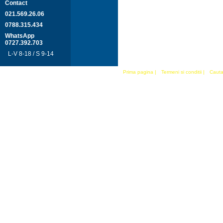
Contact
021.569.26.06
0788.315.434
WhatsApp
0727.392.703
L-V 8-18 / S 9-14
Prima pagina
|
Termeni si conditii
|
Cauta 