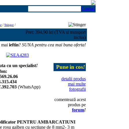
Cauta
!
or
/
Stinger
/
Pret: 394,90 lei (TVA si transport
inclus)
t mai
ieftin
?
SUNA pentru cea mai buna oferta!
uta cu un specialist
!
Pune in cos
!
fon:
569.26.06
detalii produs
.315.434
mai multe
.392.703
(WhatsApp)
fotografii
comentează acest
produs pe
forum
!
amplificator PENTRU AMBARCATIUNI
re rosu galben cu sectiune de 8 mm2- 3 m