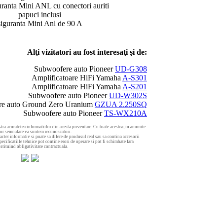
uranta Mini ANL cu conectori auriti
papuci inclusi
siguranta Mini Anl de 90 A
Alţi vizitatori au fost interesaţi şi de:
Subwoofere auto Pioneer
UD-G308
Amplificatoare HiFi Yamaha
A-S301
Amplificatoare HiFi Yamaha
A-S201
Subwoofere auto Pioneer
UD-W302S
are auto Ground Zero Uranium
GZUA 2.250SQ
Subwoofere auto Pioneer
TS-WX210A
tra acuratetea informatiilor din acesta prezentare. Cu toate acestea, in anumite
aror semnalare va suntem recunoscatori.
acter informativ si poate sa difere de produsul real sau sa contina accesorii
ecificatiile tehnice pot contine erori de operare si pot fi schimbate fara
nstituind obligativitate contractuala.