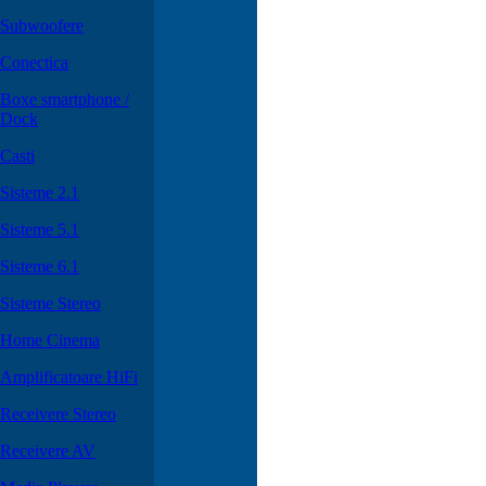
Subwoofere
Conectica
Boxe smartphone /
Dock
Casti
Sisteme 2.1
Sisteme 5.1
Sisteme 6.1
Sisteme Stereo
Home Cinema
Amplificatoare HiFi
Receivere Stereo
Receivere AV