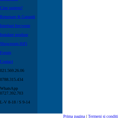
Cine suntem?
Returnare & Garantii
Intrebari frecvente
Instalare produse
Showroom HiFi
Forum
Contact
021.569.26.06
0788.315.434
WhatsApp
0727.392.703
L-V 8-18 / S 9-14
Prima pagina
|
Termeni si conditi