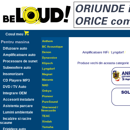
Cosul meu
Pentru masina
Anthem
BC Acoustique
Difuzoare auto
Denon
Amplificatoare HiFi
/
Lyngdorf
/
Amplificatoare auto
Dynavoice
Procesoare de sunet
Produse vechi din aceasta categorie
Klipsch
Subwoofere auto
Lyngdorf
Insonorizare
Magnat
Marantz
CD Playere MP3
NAD
DVD / TV Auto
Onkyo
Integrare OEM
Pioneer
Accesorii instalare
PureSound
Asistenta parcare
Sherwood /
Newcastle
Lumini ambientale
TEAC
Incalzire si racire
Xindak
scaune
Yamaha
Frigidere auto