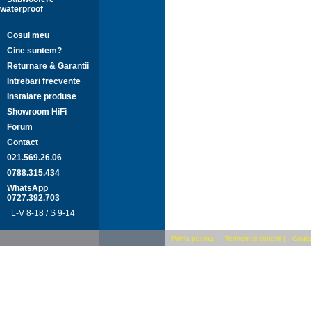
waterproof
Cosul meu
Cine suntem?
Returnare & Garantii
Intrebari frecvente
Instalare produse
Showroom HiFi
Forum
Contact
021.569.26.06
0788.315.434
WhatsApp
0727.392.703
L-V 8-18 / S 9-14
Prima pagina
|
Termeni si conditii
|
Cauta 