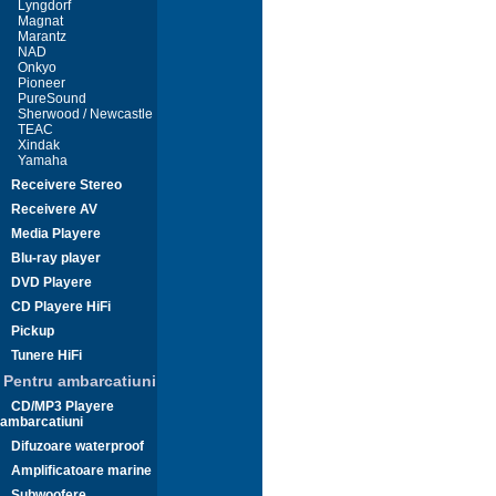
Lyngdorf
Magnat
Marantz
NAD
Onkyo
Pioneer
PureSound
Sherwood / Newcastle
TEAC
Xindak
Yamaha
Receivere Stereo
Receivere AV
Media Playere
Blu-ray player
DVD Playere
CD Playere HiFi
Pickup
Tunere HiFi
Pentru ambarcatiuni
CD/MP3 Playere
ambarcatiuni
Difuzoare waterproof
Amplificatoare marine
Subwoofere