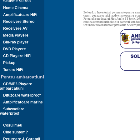
Sisteme Stereo
Home Cinema
Be-loud.ro face eforturi permanente pentru a pas
Amplificatoare HiFi
cazuri, pot aparea mici inadvertente pentru a c
Fotografia produsului
Mac Audio BT Style 10
Receivere Stereo
contina accesorii neincluse in pachetul standard
schimbate fara instiintare prealabila de catre p
Receivere AV
Media Playere
Blu-ray player
DVD Playere
CD Playere HiFi
Pickup
Tunere HiFi
Pentru ambarcatiuni
CD/MP3 Playere
ambarcatiuni
Difuzoare waterproof
Amplificatoare marine
Subwoofere
waterproof
Cosul meu
Cine suntem?
Returnare & Garantii