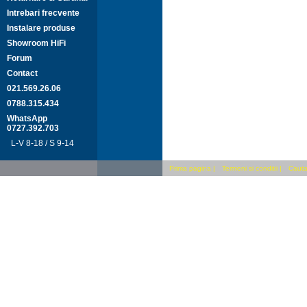
Intrebari frecvente
Instalare produse
Showroom HiFi
Forum
Contact
021.569.26.06
0788.315.434
WhatsApp
0727.392.703
L-V 8-18 / S 9-14
Prima pagina
|
Termeni si conditii
|
Cauta 