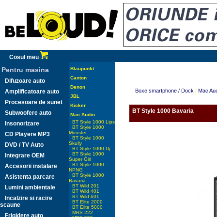
Cosul meu
Pentru masina
Blaupunkt
Canton
Difuzoare auto
Denon
Boxe smartphone / Dock
/
Mac Aud
Amplificatoare auto
JBL
Procesoare de sunet
Kicker
BT Style 1000 Bavaria
Subwoofere auto
Mac Audio
BT Style 1000 Lips
Insonorizare
BT Style 1000
Monster
CD Playere MP3
BT Style 1000
Skully
DVD / TV Auto
BT Style 1000 Dj
BT Style 1000
Integrare OEM
Super Girl
BT Style 1000
Accesorii instalare
NPNG
BT Style 1000
Asistenta parcare
Bavaria
BT Wild 201
Lumini ambientale
BT Wild 401
BT Wild 601
Incalzire si racire
BT Elite 2000
scaune
BT Elite 5000
MRS 222
Frigidere auto