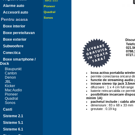
MRS 555
Alarme auto
Pioneer
Accesorii auto
Quadral
Sonos
Pentru acasa
Boxe interior
Boxe perete/tavan
Boxe exterior
Discut
Telef
Subwoofere
021.5
0788.
Conectica
0727.
Boxe smartphone /
Dock
Blaupunkt
boxa activa portabila wirel
Canton
permite conectarea oricarui disp
Denon
functie de streaming audio 
JBL
intrare stereo tip jack 3.5m
Kicker
difuzoare : 1 x 4 cm full range
Mac Audio
baterie reincarcabila ce permit
Pioneer
posibilitate incarcare dispo
minim 1A)
Quadral
pachetul include : cablu al
Sonos
dimensiuni : 83 x 68 x 33 mm
greutate : 0.19 kg
Casti
Sisteme 2.1
Sisteme 5.1
Sisteme 6.1