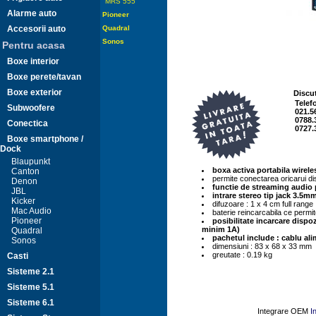
MRS 555
Alarme auto
Pioneer
Accesorii auto
Quadral
Sonos
Pentru acasa
Boxe interior
Boxe perete/tavan
Boxe exterior
Discut
Telef
Subwoofere
021.5
0788.
Conectica
0727.
Boxe smartphone /
Dock
Blaupunkt
boxa activa portabila wirel
Canton
permite conectarea oricarui disp
Denon
functie de streaming audio 
JBL
intrare stereo tip jack 3.5m
Kicker
difuzoare : 1 x 4 cm full range
Mac Audio
baterie reincarcabila ce permit
Pioneer
posibilitate incarcare dispo
minim 1A)
Quadral
pachetul include : cablu al
Sonos
dimensiuni : 83 x 68 x 33 mm
greutate : 0.19 kg
Casti
Sisteme 2.1
Sisteme 5.1
Sisteme 6.1
Integrare OEM
I