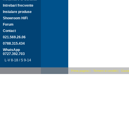
Intrebari frecvente
Instalare produse
Showroom HiFi
Forum
Contact
021.569.26.06
0788.315.434
WhatsApp
0727.392.703
L-V 8-18 / S 9-14
Prima pagina
|
Termeni si conditii
|
Cauta 