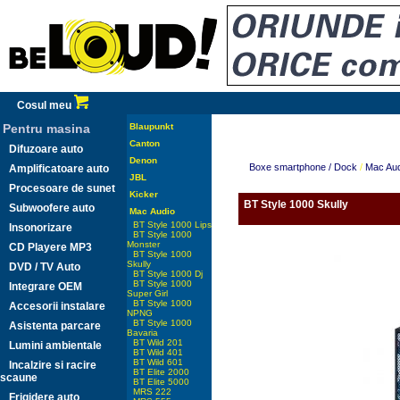
Cosul meu
Pentru masina
Blaupunkt
Canton
Difuzoare auto
Denon
Boxe smartphone / Dock
/
Mac Aud
Amplificatoare auto
JBL
Procesoare de sunet
Kicker
BT Style 1000 Skully
Subwoofere auto
Mac Audio
BT Style 1000 Lips
Insonorizare
BT Style 1000
Monster
CD Playere MP3
BT Style 1000
Skully
DVD / TV Auto
BT Style 1000 Dj
BT Style 1000
Integrare OEM
Super Girl
BT Style 1000
Accesorii instalare
NPNG
BT Style 1000
Asistenta parcare
Bavaria
BT Wild 201
Lumini ambientale
BT Wild 401
BT Wild 601
Incalzire si racire
BT Elite 2000
scaune
BT Elite 5000
MRS 222
Frigidere auto