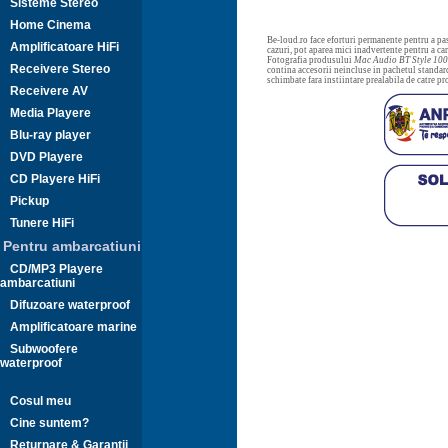
Sisteme Stereo
Home Cinema
Be-loud.ro face eforturi permanente pentru a pas
Amplificatoare HiFi
cazuri, pot aparea mici inadvertente pentru a c
Fotografia produsului
Mac Audio BT Style 100
Receivere Stereo
contina accesorii neincluse in pachetul standard
schimbate fara instiintare prealabila de catre p
Receivere AV
Media Playere
Blu-ray player
DVD Playere
CD Playere HiFi
Pickup
Tunere HiFi
Pentru ambarcatiuni
CD/MP3 Playere
ambarcatiuni
Difuzoare waterproof
Amplificatoare marine
Subwoofere
waterproof
Cosul meu
Cine suntem?
Returnare & Garantii