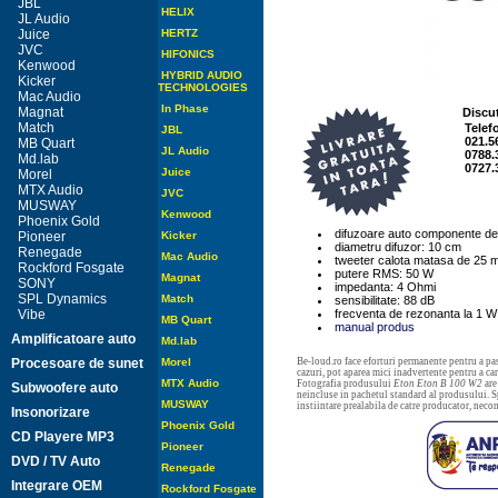
JBL
HELIX
JL Audio
Juice
HERTZ
JVC
HIFONICS
Kenwood
HYBRID AUDIO
Kicker
TECHNOLOGIES
Mac Audio
In Phase
Magnat
Discut
Match
Telef
JBL
021.5
MB Quart
JL Audio
0788.
Md.lab
0727.
Juice
Morel
MTX Audio
JVC
MUSWAY
Kenwood
Phoenix Gold
difuzoare auto componente d
Pioneer
Kicker
diametru difuzor: 10 cm
Renegade
Mac Audio
tweeter calota matasa de 25
Rockford Fosgate
putere RMS: 50 W
Magnat
SONY
impedanta: 4 Ohmi
SPL Dynamics
Match
sensibilitate: 88 dB
Vibe
frecventa de rezonanta la 1 W
MB Quart
manual produs
Amplificatoare auto
Md.lab
Procesoare de sunet
Morel
Be-loud.ro face eforturi permanente pentru a pas
cazuri, pot aparea mici inadvertente pentru a c
MTX Audio
Fotografia produsului
Eton Eton B 100 W2
are
Subwoofere auto
neincluse in pachetul standard al produsului. Sp
MUSWAY
instiintare prealabila de catre producator, neco
Insonorizare
Phoenix Gold
CD Playere MP3
Pioneer
DVD / TV Auto
Renegade
Integrare OEM
Rockford Fosgate