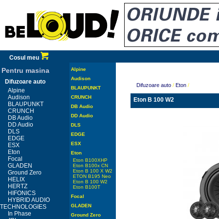
Cosul meu
Pentru masina
Alpine
Audison
Difuzoare auto
Difuzoare auto
/
Eton
/
BLAUPUNKT
Alpine
Audison
CRUNCH
Eton B 100 W2
BLAUPUNKT
DB Audio
CRUNCH
DD Audio
DB Audio
DD Audio
DLS
DLS
EDGE
EDGE
ESX
ESX
Eton
Eton
Focal
Eton B100XHP
GLADEN
Eton B100x CN
Eton B 100 X W2
Ground Zero
ETON B195 Neo
HELIX
Eton B 100 W2
HERTZ
Eton B100T
HIFONICS
Focal
HYBRID AUDIO
GLADEN
TECHNOLOGIES
In Phase
Ground Zero