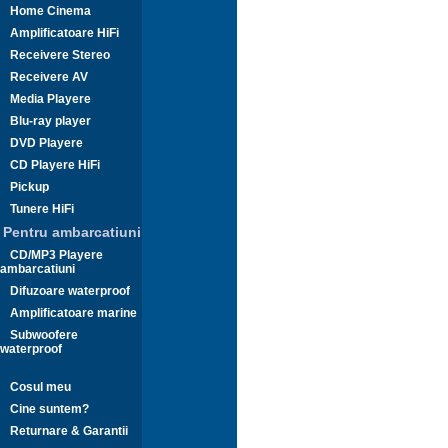
Home Cinema
Amplificatoare HiFi
Receivere Stereo
Receivere AV
Media Playere
Blu-ray player
DVD Playere
CD Playere HiFi
Pickup
Tunere HiFi
Pentru ambarcatiuni
CD/MP3 Playere
ambarcatiuni
Difuzoare waterproof
Amplificatoare marine
Subwoofere
waterproof
Cosul meu
Cine suntem?
Returnare & Garantii