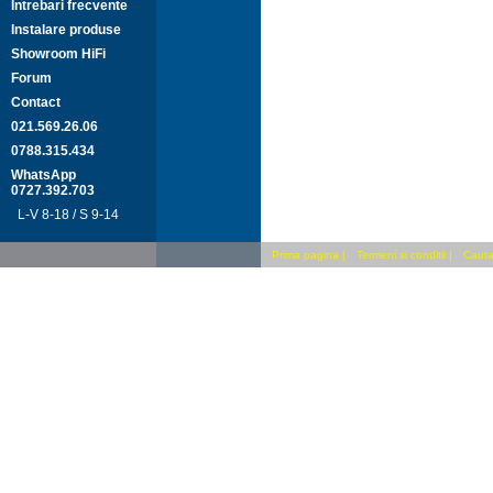
Intrebari frecvente
Instalare produse
Showroom HiFi
Forum
Contact
021.569.26.06
0788.315.434
WhatsApp
0727.392.703
L-V 8-18 / S 9-14
Prima pagina
|
Termeni si conditii
|
Cauta 