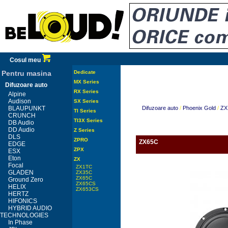
Cosul meu
Pentru masina
Dedicate
MX Series
Difuzoare auto
RX Series
Alpine
Audison
SX Series
BLAUPUNKT
Difuzoare auto
/
Phoenix Gold
/
ZX
TI Series
CRUNCH
TI3X Series
DB Audio
DD Audio
Z Series
DLS
ZPRO
ZX65C
EDGE
ZPX
ESX
Eton
ZX
Focal
ZX1TC
GLADEN
ZX35C
ZX65C
Ground Zero
ZX65CS
HELIX
ZX653CS
HERTZ
HIFONICS
HYBRID AUDIO
TECHNOLOGIES
In Phase