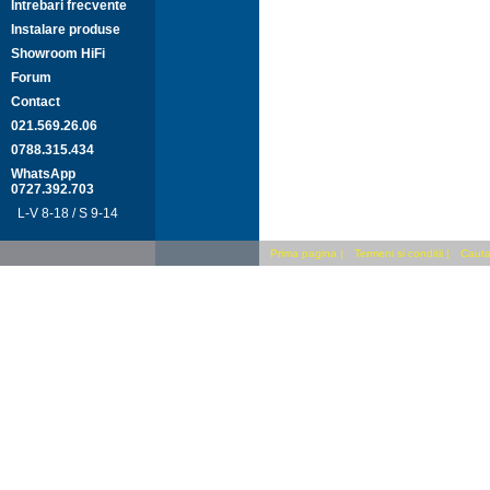
Intrebari frecvente
Instalare produse
Showroom HiFi
Forum
Contact
021.569.26.06
0788.315.434
WhatsApp
0727.392.703
L-V 8-18 / S 9-14
Prima pagina
|
Termeni si conditii
|
Cauta 