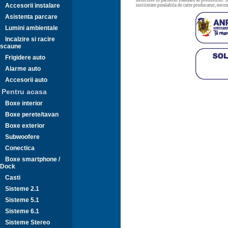
neincluse in pachetul standard al produsului. Sp
Accesorii instalare
instiintare prealabila de catre producator, neco
Asistenta parcare
Lumini ambientale
Incalzire si racire
scaune
Frigidere auto
Alarme auto
Accesorii auto
Pentru acasa
Boxe interior
Boxe perete/tavan
Boxe exterior
Subwoofere
Conectica
Boxe smartphone /
Dock
Casti
Sisteme 2.1
Sisteme 5.1
Sisteme 6.1
Sisteme Stereo