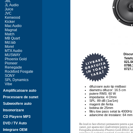
JBL
JL Audio
Juice
JVC
Kenwood
Kicker
Mac Audio
Magnat
Match
MB Quart
Md.lab
Morel
MTX Audio
Discut
MUSWAY
Telef
Phoenix Gold
021.5
Pioneer
0788.
Renegade
0727.
Rockford Fosgate
SONY
SPL Dynamics
Vibe
difuzoare auto tip midbasi
diametru difuzor: 16.5 cm
Amplificatoare auto
putere RMS: 60 W
Procesoare de sunet
impedanta: 4 Ohmi
SPL: 89 dB (1w/1m)
Subwoofere auto
magent din ferita
bobina de 25mm
Insonorizare
filtru low pass setat la 4000Hz
adancime de instalare: 64 mm
CD Playere MP3
DVD / TV Auto
Be-loud.ro face eforturi permanente pentru a pas
cazuri, pot aparea mici inadvertente pentru a c
Integrare OEM
Fotografia produsului
Phoenix Gold ZX65C
ar