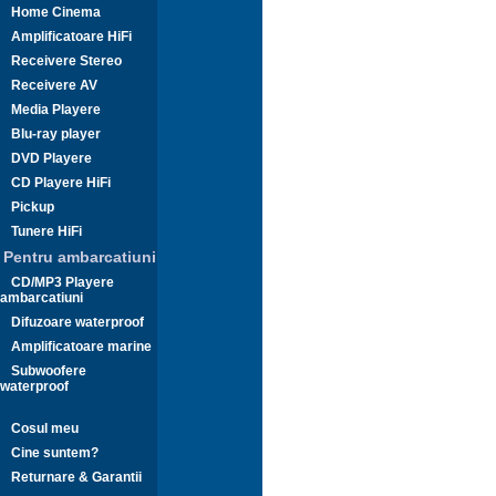
Home Cinema
Amplificatoare HiFi
Receivere Stereo
Receivere AV
Media Playere
Blu-ray player
DVD Playere
CD Playere HiFi
Pickup
Tunere HiFi
Pentru ambarcatiuni
CD/MP3 Playere
ambarcatiuni
Difuzoare waterproof
Amplificatoare marine
Subwoofere
waterproof
Cosul meu
Cine suntem?
Returnare & Garantii