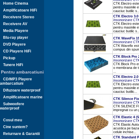
Home Cinema
CTK Electro este 
pentru masinile e
Amplificatoare HiFi
cauciuc butilic s..
CTK Electro 3.0 
Receivere Stereo
Insonorizare CT
Receivere AV
CTK Electro este 
pentru masinile e
Media Playere
cauciuc butilic s..
Blu-ray player
CTK WaveFix 15
Insonorizare CT
DVD Playere
CTK Wavefix este
compus din spuma 
CD Playere HiFi
CTK Block Pro 
Pickup
Insonorizare CT
CTK Block Pro est
Tunere HiFi
o membrana de te
Pentru ambarcatiuni
...
CTK Electro 2.0 
CD/MP3 Playere
Insonorizare CT
ambarcatiuni
CTK Electro este 
pentru masinile e
Difuzoare waterproof
cauciuc butilic...
Amplificatoare marine
CTK Silence Fix 
Insonorizare CT
Subwoofere
CTK SILENCE FIX 
waterproof
impregnat cu un p
CTK Elastic 4 (
Cosul meu
Insonorizare CT
CTK Elastic Auto
Cine suntem?
acustica pe baza 
celule inchise...
Returnare & Garantii
CTK Standard Pr