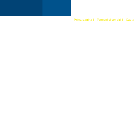
Prima pagina
|
Termeni si conditii
|
Cauta 