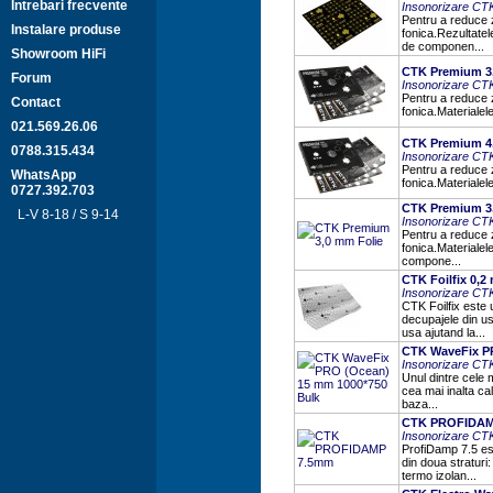
Intrebari frecvente
Insonorizare CT
Pentru a reduce 
Instalare produse
fonica.Rezultatele
de componen...
Showroom HiFi
CTK Premium 3,
Forum
Insonorizare CT
Pentru a reduce 
Contact
fonica.Materialele
021.569.26.06
CTK Premium 4,
0788.315.434
Insonorizare CT
Pentru a reduce 
WhatsApp
fonica.Materialel
0727.392.703
CTK Premium 3
L-V 8-18 / S 9-14
Insonorizare CT
Pentru a reduce 
fonica.Materialel
compone...
CTK Foilfix 0,2
Insonorizare CT
CTK Foilfix este u
decupajele din us
usa ajutand la...
CTK WaveFix P
Insonorizare CT
Unul dintre cele 
cea mai inalta c
baza...
CTK PROFIDAM
Insonorizare CT
ProfiDamp 7.5 es
din doua straturi
termo izolan...