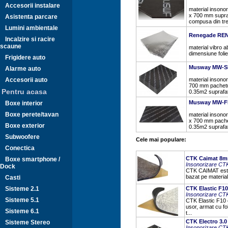
Accesorii instalare
material insonor
x 700 mm suprafa
Asistenta parcare
compusa din trei 
Lumini ambientale
Renegade RE
Incalzire si racire
scaune
material vibro 
dimensiune foli
Frigidere auto
Musway MW-SM
Alarme auto
Accesorii auto
material insonor
700 mm pachetul 
Pentru acasa
0.35m2 suprafat
Musway MW-FM
Boxe interior
Boxe perete/tavan
material insonor
x 700 mm pachetu
Boxe exterior
0.35m2 suprafat
Subwoofere
Cele mai populare:
Conectica
CTK Caimat 8mm
Boxe smartphone /
Insonorizare CT
Dock
CTK CAIMAT este u
bazat pe material
Casti
Sisteme 2.1
CTK Elastic F10
Insonorizare CT
Sisteme 5.1
CTK Elastic F10 
usor, armat cu fo
Sisteme 6.1
t...
CTK Electro 3.0
Sisteme Stereo
Insonorizare CT