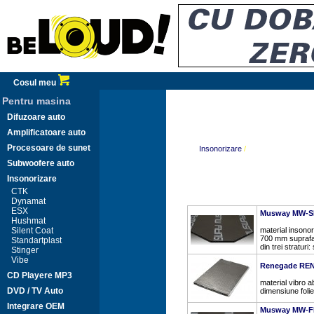
Cosul meu
Pentru masina
Difuzoare auto
Amplificatoare auto
Procesoare de sunet
Insonorizare
/
Subwoofere auto
Insonorizare
CTK
Dynamat
ESX
Musway MW-S
Hushmat
Silent Coat
material insonor
700 mm suprafat
Standartplast
din trei straturi:
Stinger
Vibe
Renegade RE
CD Playere MP3
material vibro 
DVD / TV Auto
dimensiune foli
Integrare OEM
Musway MW-FM