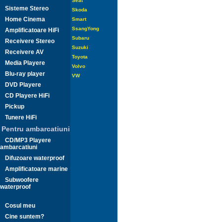
Seat
Sisteme Stereo
Skoda
Home Cinema
Smart
SsangYong
Amplificatoare HiFi
Subaru
Receivere Stereo
Suzuki
Receivere AV
Toyota
Media Playere
Volvo
Blu-ray player
VW
DVD Playere
CD Playere HiFi
Pickup
Tunere HiFi
Pentru ambarcatiuni
CD/MP3 Playere
ambarcatiuni
Difuzoare waterproof
Amplificatoare marine
Subwoofere
waterproof
Cosul meu
Cine suntem?