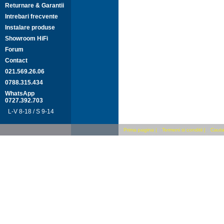
Returnare & Garantii
Intrebari frecvente
Instalare produse
Showroom HiFi
Forum
Contact
021.569.26.06
0788.315.434
WhatsApp
0727.392.703
L-V 8-18 / S 9-14
Prima pagina
|
Termeni si conditii
|
Cauta 