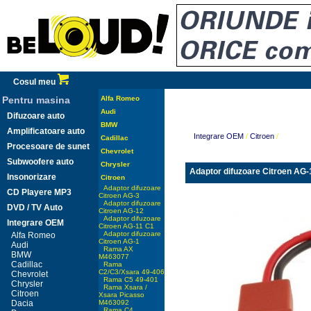
Cosul meu
Pentru masina
Alfa Romeo
Audi
Difuzoare auto
BMW
Amplificatoare auto
Integrare OEM
/
Citroen
/
Cadillac
Procesoare de sunet
Chevrolet
Subwoofere auto
Chrysler
Adaptor difuzoare Citroen AG-
Insonorizare
Citroen
Adaptor difuzoare
CD Playere MP3
Citroen AG-3
Adaptor difuzoare
DVD / TV Auto
Citroen AG-12
Adaptor difuzoare
Integrare OEM
Citroen AG-11 C1
Adaptor difuzoare
Alfa Romeo
Citroen AG-1
Audi
Rama AX
BMW
M463077
Cadillac
Rama
C2/C3/Xsara 49-406
Chevrolet
Rama C5 49-401
Chrysler
Rama Xsara /
Citroen
Xsara Picasso
Dacia
M463092
Rama C4