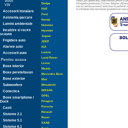
Volvo
cazuri, pot aparea mici inadvertente pentru a c
Dodge
Fotografia produsului
Citroen Adaptor difuzo
VW
sau sa contina accesorii neincluse in pachetul s
FIAT
fi schimbate fara instiintare prealabila de catre
Accesorii instalare
Ford
Asistenta parcare
Honda
Lumini ambientale
Hummer
Incalzire si racire
Hyundai
scaune
Jaguar
Frigidere auto
JEEP
Alarme auto
KIA
Lancia
Accesorii auto
Land Rover
Pentru acasa
Lexus
Boxe interior
Mazda
Boxe perete/tavan
Mercedes Benz
Boxe exterior
Mini
Subwoofere
Mitsubishi
NISSAN
Conectica
OPEL
Boxe smartphone /
Dock
Peugeot
Porsche
Casti
Renault
Sisteme 2.1
Rover
Sisteme 5.1
SAAB
Sisteme 6.1