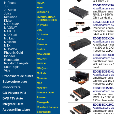
la 1 Ohm 2 x ...
In Phase
HELIX
EDGE EDBX220
JBL
Hertz
Amplificatoare 
JL Audio
amplificator auto
HIFONICS
Juice
RMS: 1 x 850 W l
Kenwood
HYBRID AUDIO
Ohm banda d...
TECHNOLOGIES
Kicker
EDGE EDSH EDS
MAC Audio
In Phase
Amplificatoare 
MAGNAT
Pachet ce contine
JBL
MATCH
monobloc Clasa u
3470 W la 4 Ohmi
MB Quart
JL Audio
Md.Lab
EDGE EDBX200.
Juice
Amplificatoare 
Mosconi
Kenwood
Amplificator 4 c
MTX
4 x 200 W la 2 O
MUSWAY
Kicker
frecventa: 20Hz-
Phoenix Gold
MAC Audio
EDGE EDBX350.
Pioneer
Amplificatoare 
MAGNAT
Renegade
amplificator auto
Rockford Fosgate
MATCH
W la 4 Ohmi 2 x 
SounDigital
band...
MB Quart
Vibe
EDGE EDB80.4L
Md.Lab
Amplificatoare 
Procesoare de sunet
amplificator aut
Mosconi
Ohmi si 2 x 160 
Subwoofere auto
MTX
frecventa: 20Hz-2
Insonorizare
MUSWAY
EDGE EDX5000.
Amplificatoare 
CD Playere MP3
Phoenix Gold
amplificator auto
RMS: 1 x 1800 W 
Pioneer
DVD / TV Auto
1 Ohm banda de f
Renegade
Integrare OEM
EDGE EDX1800.
Rockford Fosgate
Amplificatoare 
Accesorii instalare
amplificator auto
SounDigital
2 x 850 W la 4 O