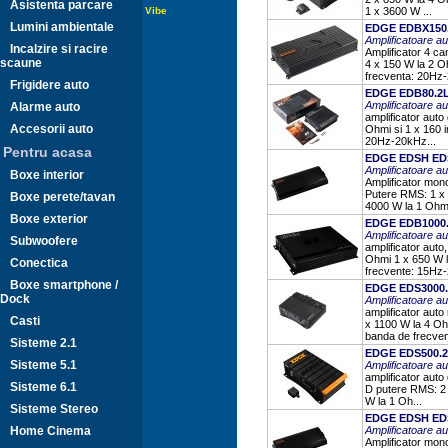
Asistenta parcare
Vibe
1 x 3600 W ...
Lumini ambientale
EDGE EDBX150.
Amplificatoare 
Incalzire si racire
Amplificator 4 c
scaune
4 x 150 W la 2 O
frecventa: 20Hz-
Frigidere auto
EDGE EDB80.2L
Amplificatoare 
Alarme auto
amplificator aut
Accesorii auto
Ohmi si 1 x 160 
20Hz-20kHz...
Pentru acasa
EDGE EDSH ED
Amplificatoare 
Boxe interior
Amplificator mono
Putere RMS: 1 x 
Boxe perete/tavan
4000 W la 1 Ohm 
Boxe exterior
EDGE EDB1000.
Amplificatoare 
Subwoofere
amplificator aut
Ohmi 1 x 650 W 
Conectica
frecvente: 15Hz-
Boxe smartphone /
EDGE EDS3000.
Dock
Amplificatoare 
amplificator aut
Casti
x 1100 W la 4 Oh
banda de frecvent
Sisteme 2.1
EDGE EDS500.
Sisteme 5.1
Amplificatoare 
amplificator auto
Sisteme 6.1
D putere RMS: 2 
W la 1 Oh...
Sisteme Stereo
EDGE EDSH ED
Home Cinema
Amplificatoare 
Amplificator mono