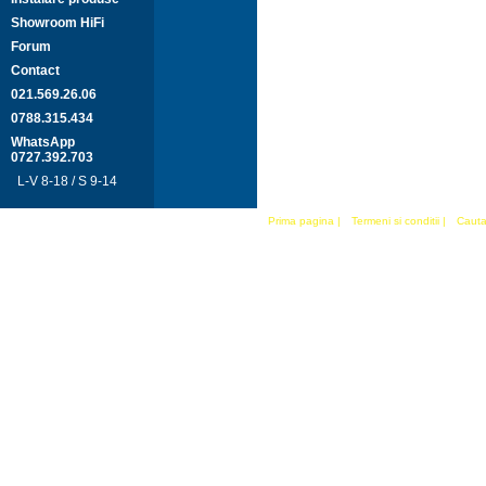
Showroom HiFi
Forum
Contact
021.569.26.06
0788.315.434
WhatsApp
0727.392.703
L-V 8-18 / S 9-14
Prima pagina
|
Termeni si conditii
|
Cauta 