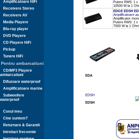
Amplificatoare HiFi
Putere RMS: 1 x 
10500 W la 1 Oh
Receivere Stereo
EDGE EDSH ED
Amplificatoare 
Receivere AV
Amplificator mono
Media Playere
Putere RMS: 1 x 
7000 W la 1 Ohm 
Blu-ray player
DVD Playere
CD Playere HiFi
Pickup
Tunere HiFi
Pentru ambarcatiuni
CD/MP3 Playere
ambarcatiuni
EDA
Difuzoare waterproof
Amplificatoare marine
Subwoofere
EDSH
waterproof
EDSH
Cosul meu
Cine suntem?
Returnare & Garantii
Intrebari frecvente
Instalare produse