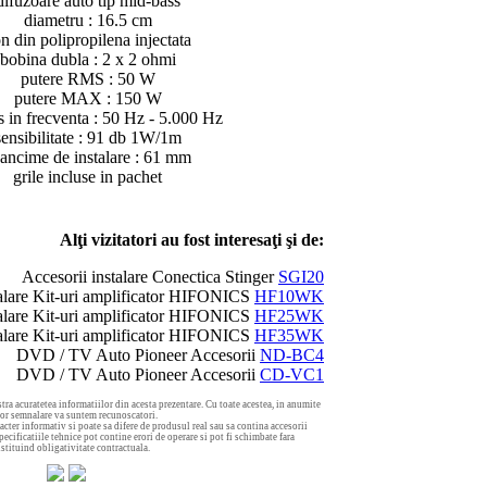
difuzoare auto tip mid-bass
diametru : 16.5 cm
n din polipropilena injectata
bobina dubla : 2 x 2 ohmi
putere RMS : 50 W
putere MAX : 150 W
s in frecventa : 50 Hz - 5.000 Hz
sensibilitate : 91 db 1W/1m
ancime de instalare : 61 mm
grile incluse in pachet
Alţi vizitatori au fost interesaţi şi de:
Accesorii instalare Conectica Stinger
SGI20
talare Kit-uri amplificator HIFONICS
HF10WK
talare Kit-uri amplificator HIFONICS
HF25WK
talare Kit-uri amplificator HIFONICS
HF35WK
DVD / TV Auto Pioneer Accesorii
ND-BC4
DVD / TV Auto Pioneer Accesorii
CD-VC1
tra acuratetea informatiilor din acesta prezentare. Cu toate acestea, in anumite
aror semnalare va suntem recunoscatori.
acter informativ si poate sa difere de produsul real sau sa contina accesorii
ecificatiile tehnice pot contine erori de operare si pot fi schimbate fara
nstituind obligativitate contractuala.