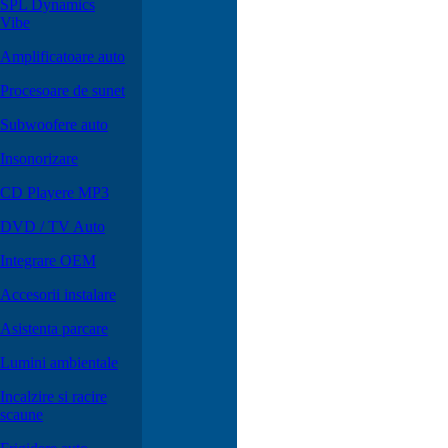
SPL Dynamics
Vibe
Amplificatoare auto
Procesoare de sunet
Subwoofere auto
Insonorizare
CD Playere MP3
DVD / TV Auto
Integrare OEM
Accesorii instalare
Asistenta parcare
Lumini ambientale
Incalzire si racire
scaune