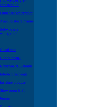
CD/MP3 Playere
ambarcatiuni
Difuzoare waterproof
Amplificatoare marine
Subwoofere
waterproof
Cosul meu
Cine suntem?
Returnare & Garantii
Intrebari frecvente
Instalare produse
Showroom HiFi
Forum
Contact