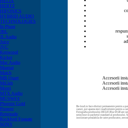
HELIX
HERTZ
co
HIFONICS
HYBRID AUDIO
TECHNOLOGIES
In Phase
respun
JBL
JL Audio
ad
Juice
JVC
Kenwood
Kicker
Mac Audio
Magnat
Match
MB Quart
Accesorii ins
Md.lab
Accesorii ins
Morel
Accesorii ins
MTX Audio
MUSWAY
Phoenix Gold
Be-loud.ro face eforturi permanente pentru a pas
Pioneer
cazuri, pot aparea mici inadvertente pentru a c
Fotografia produsului
HELIX Blue B 6B
are car
Renegade
neincluse in pachetul standard al produsului. Sp
instiintare prealabila de catre producator, neco
Rockford Fosgate
SONY