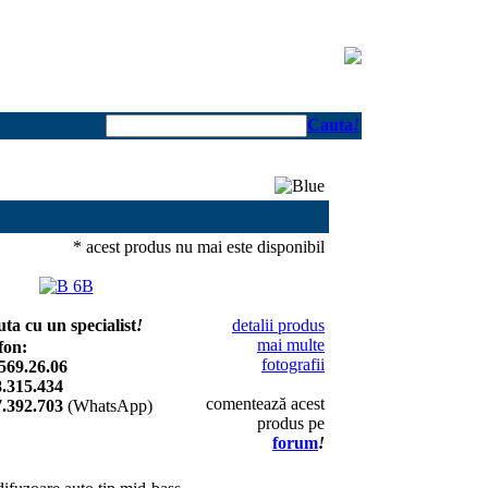
Cauta
!
* acest produs nu mai este disponibil
uta cu un specialist
!
detalii produs
mai multe
fon:
fotografii
569.26.06
.315.434
comentează acest
.392.703
(WhatsApp)
produs pe
forum
!