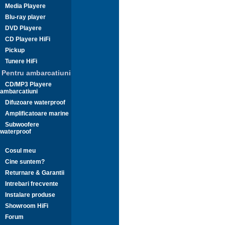
Media Playere
Blu-ray player
DVD Playere
CD Playere HiFi
Pickup
Tunere HiFi
Pentru ambarcatiuni
CD/MP3 Playere
ambarcatiuni
Difuzoare waterproof
Amplificatoare marine
Subwoofere
waterproof
Cosul meu
Cine suntem?
Returnare & Garantii
Intrebari frecvente
Instalare produse
Showroom HiFi
Forum