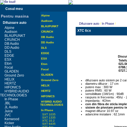
Cosul meu
Pentru masina
Alpine
Audison
Difuzoare auto
Difuzoare auto
/
In Phase
/
BLAUPUNKT
Alpine
XTC 6cx
Audison
CRUNCH
BLAUPUNKT
DB Audio
CRUNCH
DD Audio
DB Audio
DD Audio
DLS
DLS
EDGE
EDGE
Discut
ESX
ESX
Telef
Eton
021.5
Eton
Focal
0788.
Focal
0727.
GLADEN
GLADEN
Ground Zero
HELIX
Ground Zero
difuzoare auto sistem pe 2 cai
HERTZ
diametru difuzor : 17 cm
HELIX
HIFONICS
putere max : 300 W
putere RMS : 60 W
HYBRID AUDIO
HERTZ
sensibilitate (1W/1m) : 90dB
TECHNOLOGIES
HIFONICS
raspuns in frecventa : 45hz -
In Phase
impedanta : 4Ohm
HYBRID AUDIO
JBL
con din fibra de sticla imple
TECHNOLOGIES
JL Audio
sistem de pivotare pentru tw
In Phase
Juice
magnet difuzor 10.97 oz
adancime instalare : 62.1mm
SXT 1035
JVC
SXT 1335
Kenwood
XTC 10.2
Kicker
SXT 6435
Integrar
XTC 4cx