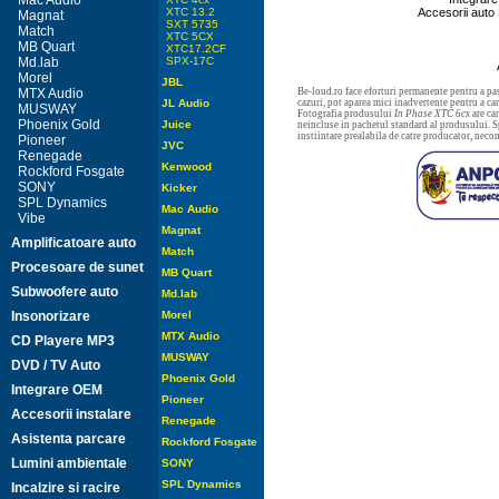
Mac Audio
XTC 13.2
Accesorii auto 
Magnat
SXT 5735
Match
XTC 5CX
MB Quart
XTC17.2CF
Md.lab
SPX-17C
Morel
JBL
MTX Audio
Be-loud.ro face eforturi permanente pentru a pas
JL Audio
cazuri, pot aparea mici inadvertente pentru a c
MUSWAY
Fotografia produsului
In Phase XTC 6cx
are car
Phoenix Gold
Juice
neincluse in pachetul standard al produsului. Sp
instiintare prealabila de catre producator, neco
Pioneer
JVC
Renegade
Kenwood
Rockford Fosgate
SONY
Kicker
SPL Dynamics
Mac Audio
Vibe
Magnat
Amplificatoare auto
Match
Procesoare de sunet
MB Quart
Subwoofere auto
Md.lab
Insonorizare
Morel
MTX Audio
CD Playere MP3
MUSWAY
DVD / TV Auto
Phoenix Gold
Integrare OEM
Pioneer
Accesorii instalare
Renegade
Asistenta parcare
Rockford Fosgate
Lumini ambientale
SONY
SPL Dynamics
Incalzire si racire