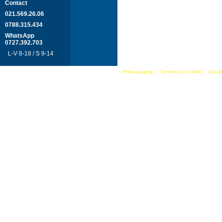
Contact
021.569.26.06
0788.315.434
WhatsApp
0727.392.703
L-V 8-18 / S 9-14
Prima pagina
|
Termeni si conditii
|
Cauta 