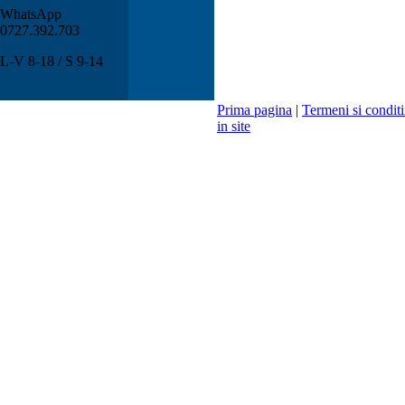
WhatsApp
0727.392.703
L-V 8-18 / S 9-14
Prima pagina
|
Termeni si conditi
in site