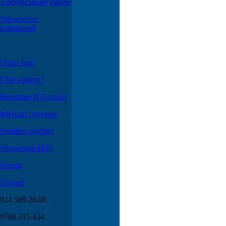
Amplificatoare marine
Subwoofere
waterproof
Cosul meu
Cine suntem?
Returnare & Garantii
Intrebari frecvente
Instalare produse
Showroom HiFi
Forum
Contact
021.569.26.06
0788.315.434