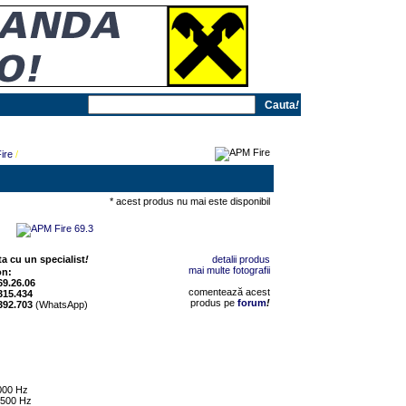
Cauta
!
ire
/
* acest produs nu mai este disponibil
a cu un specialist
!
detalii produs
mai multe fotografii
on:
69.26.06
comentează acest
315.434
produs pe
forum
!
392.703
(WhatsApp)
0000 Hz
4500 Hz