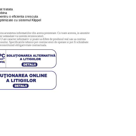
at tratata
obina
ntru o eficienta crescuta
timizate cu sistemul Klippel
tra acuratetea informatiilor din acesta prezentare. Cu toate acestea, in anumite
aror semnalare va suntem recunoscatori.
9.3
are caracter informativ si poate sa difere de produsul real sau sa contina
usului. Specificatiile tehnice pot contine erori de operare si pot fi schimbate
neconstituind obligativitate contractuala.