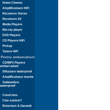
Home Cinema
Amplificatoare HiFi
Receivere Stereo
Receivere AV
Media Playere
Blu-ray player
DVD Playere
CD Playere HiFi
Pickup
Tunere HiFi
Pentru ambarcatiuni
CD/MP3 Playere
ambarcatiuni
Difuzoare waterproof
Amplificatoare marine
Subwoofere
waterproof
Cosul meu
Cine suntem?
Returnare & Garantii