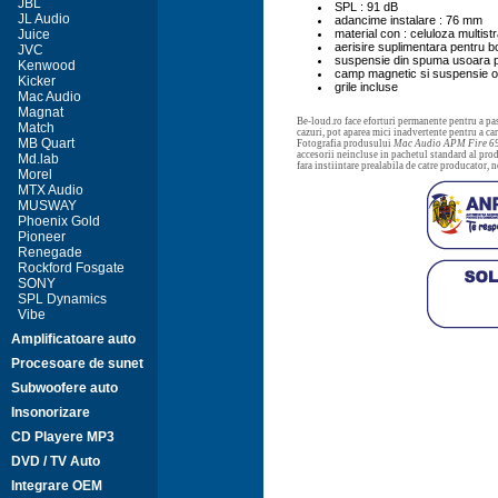
JBL
SPL : 91 dB
JL Audio
adancime instalare : 76 mm
Juice
material con : celuloza multistr
aerisire suplimentara pentru b
JVC
suspensie din spuma usoara pe
Kenwood
camp magnetic si suspensie op
Kicker
grile incluse
Mac Audio
Magnat
Be-loud.ro face eforturi permanente pentru a pas
Match
cazuri, pot aparea mici inadvertente pentru a c
MB Quart
Fotografia produsului
Mac Audio APM Fire 6
accesorii neincluse in pachetul standard al prod
Md.lab
fara instiintare prealabila de catre producator, 
Morel
MTX Audio
MUSWAY
Phoenix Gold
Pioneer
Renegade
Rockford Fosgate
SONY
SPL Dynamics
Vibe
Amplificatoare auto
Procesoare de sunet
Subwoofere auto
Insonorizare
CD Playere MP3
DVD / TV Auto
Integrare OEM