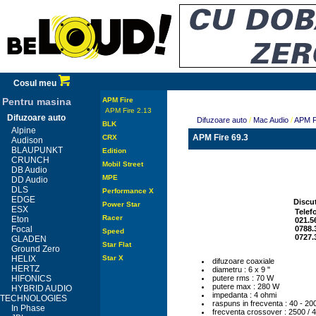
Cosul meu
Pentru masina
APM Fire
APM Fire 2.13
Difuzoare auto
Difuzoare auto
/
Mac Audio
/
APM F
BLK
Alpine
APM Fire 69.3
CRX
Audison
BLAUPUNKT
Edition
CRUNCH
Mobil Street
DB Audio
MPE
DD Audio
DLS
Performance X
EDGE
Discut
Power Star
ESX
Telef
Racer
Eton
021.5
Focal
0788.
Speed
0727.
GLADEN
Star Flat
Ground Zero
HELIX
Star X
difuzoare coaxiale
HERTZ
diametru : 6 x 9 "
HIFONICS
putere rms : 70 W
putere max : 280 W
HYBRID AUDIO
impedanta : 4 ohmi
TECHNOLOGIES
raspuns in frecventa : 40 - 2
In Phase
frecventa crossover : 2500 / 