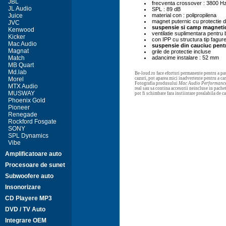
JBL
frecventa crossover : 3800 H
JL Audio
SPL : 89 dB
Juice
material con : polipropilena
magnet puternic cu protectie d
JVC
suspensie si camp magnetic
Kenwood
ventilatie suplimentara pentru 
Kicker
con IPP cu structura tip fagure 
Mac Audio
suspensie din cauciuc pent
Magnat
grile de protectie incluse
Match
adancime instalare : 52 mm
MB Quart
Md.lab
Be-loud.ro face eforturi permanente pentru a pas
Morel
cazuri, pot aparea mici inadvertente pentru a c
Fotografia produsului
Mac Audio Performance
MTX Audio
real sau sa contina accesorii neincluse in pachet
MUSWAY
pot fi schimbate fara instiintare prealabila de 
Phoenix Gold
Pioneer
Renegade
Rockford Fosgate
SONY
SPL Dynamics
Vibe
Amplificatoare auto
Procesoare de sunet
Subwoofere auto
Insonorizare
CD Playere MP3
DVD / TV Auto
Integrare OEM