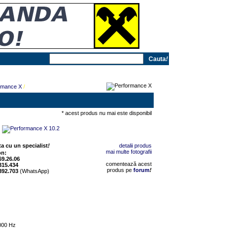
Cauta
!
rmance X
/
* acest produs nu mai este disponibil
a cu un specialist
!
detalii produs
mai multe fotografii
on:
69.26.06
comentează acest
315.434
produs pe
forum
!
392.703
(WhatsApp)
6000 Hz