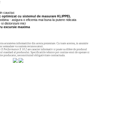
z
in cauciuc
 optimizat cu sistemul de masurare KLIPPEL
bobina - asigura o eficenta mai buna la putere ridicata
si distorsiuni mici
ru excursie maxima
tra acuratetea informatiilor din acesta prezentare. Cu toate acestea, in anumite
aror semnalare va suntem recunoscatori.
 X Performance X 10.2
are caracter informativ si poate sa difere de produsul
ul standard al produsului. Specificatiile tehnice pot contine erori de operare si
catre producator, neconstituind obligativitate contractuala.