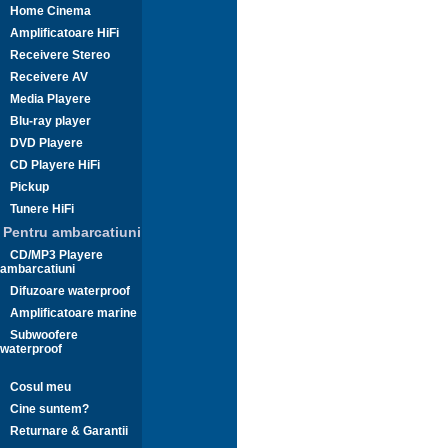
Home Cinema
Amplificatoare HiFi
Receivere Stereo
Receivere AV
Media Playere
Blu-ray player
DVD Playere
CD Playere HiFi
Pickup
Tunere HiFi
Pentru ambarcatiuni
CD/MP3 Playere
ambarcatiuni
Difuzoare waterproof
Amplificatoare marine
Subwoofere
waterproof
Cosul meu
Cine suntem?
Returnare & Garantii