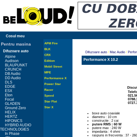
Cosul meu
Pentru masina
APM Fire
BLK
Difuzoare auto
Difuzoare auto
/
Mac Audio
/
Perfo
CRX
Alpine
Performance X 10.2
Audison
Edition
BLAUPUNKT
Mobil Street
CRUNCH
MPE
DB Audio
DD Audio
Performance X
DLS
Power Star
EDGE
Discut
Racer
ESX
Telef
Eton
021.5
Speed
Focal
0788.
Star Flat
0727.
GLADEN
Star X
Ground Zero
HELIX
boxe auto coaxiale
HERTZ
diametru : 10 cm
HIFONICS
constructie : 2 cai
putere RMS : 60 W
HYBRID AUDIO
putere max : 240 W
TECHNOLOGIES
impedanta : 4 ohmi
In Phase
raspuns in frecventa : 37 - 2