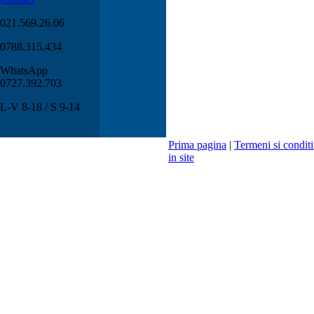
021.569.26.06
0788.315.434
WhatsApp
0727.392.703
L-V 8-18 / S 9-14
Prima pagina
|
Termeni si conditi
in site