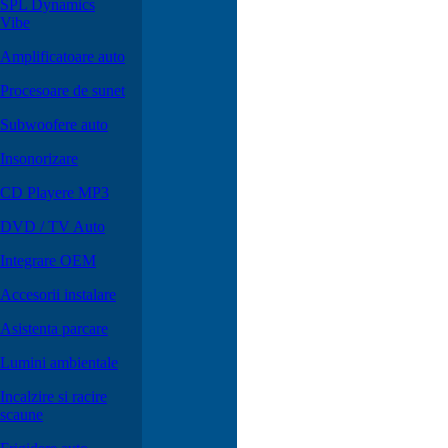
SPL Dynamics
Vibe
Amplificatoare auto
Procesoare de sunet
Subwoofere auto
Insonorizare
CD Playere MP3
DVD / TV Auto
Integrare OEM
Accesorii instalare
Asistenta parcare
Lumini ambientale
Incalzire si racire
scaune