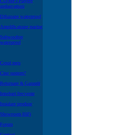
CD/MP3 Playere
ambarcatiuni
Difuzoare waterproof
Amplificatoare marine
Subwoofere
waterproof
Cosul meu
Cine suntem?
Returnare & Garantii
Intrebari frecvente
Instalare produse
Showroom HiFi
Forum
Contact