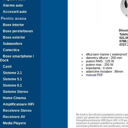
Alarme auto
Accesorii auto
Pentru acasa
Boxe interior
Discut
Boxe perete/tavan
Telef
Boxe exterior
021.5
0788.
Subwoofere
0727.
Conectica
difuzoare marine ( waterproof 
Boxe smartphone /
diametru difuzor : 200 mm
Dock
putere RMS : 125 W
putere max : 250 W
Casti
impedanta : 4 ohmi
adancime instalare : 86mm
Sisteme 2.1
manual PDF
Sisteme 5.1
Sisteme 6.1
Sisteme Stereo
Home Cinema
Amplificatoare HiFi
Receivere Stereo
Be-loud.ro face eforturi permanente pentru a pas
Receivere AV
cazuri, pot aparea mici inadvertente pentru a c
Fotografia produsului
MB Quart ASC-120
are 
Media Playere
neincluse in pachetul standard al produsului. Sp
instiintare prealabila de catre producator, neco