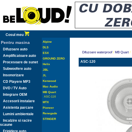
Cosul meu
Pentru masina
Alpine
DLS
Difuzoare auto
Difuzoare waterproof
/
MB Quart
/
ESX
Amplificatoare auto
GROUND ZERO
ASC-120
Procesoare de sunet
Helix
Subwoofere auto
JBL
Insonorizare
JL
Kenwood
CD Playere MP3
Mac Audio
DVD / TV Auto
MB Quart
Integrare OEM
ASC-116
Accesorii instalare
MTX
Asistenta parcare
Pioneer
Renegade
Lumini ambientale
STINGER
Incalzire si racire
scaune
Frigidere auto