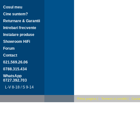
Cosul meu
Cine suntem?
Returnare & Garantii
Intrebari frecvente
Instalare produse
Showroom HiFi
Forum
Contact
021.569.26.06
0788.315.434
WhatsApp
0727.392.703
L-V 8-18 / S 9-14
Prima pagina
|
Termeni si conditii
|
Cauta 