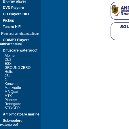
Blu-ray player
DVD Playere
CD Playere HiFi
Pickup
Tunere HiFi
Pentru ambarcatiuni
CD/MP3 Playere
ambarcatiuni
Difuzoare waterproof
Alpine
DLS
ESX
GROUND ZERO
Helix
JBL
JL
Kenwood
Mac Audio
MB Quart
MTX
Pioneer
Renegade
STINGER
Amplificatoare marine
Subwoofere
waterproof