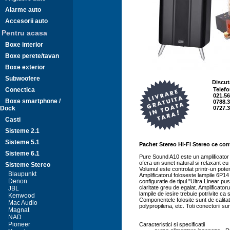
Alarme auto
Accesorii auto
Pentru acasa
Boxe interior
Boxe perete/tavan
Boxe exterior
Subwoofere
Discut
Conectica
Telefo
021.56
Boxe smartphone /
0788.3
Dock
0727.3
Casti
Sisteme 2.1
Sisteme 5.1
Pachet Stereo Hi-Fi Stereo ce cont
Sisteme 6.1
Pure Sound A10 este un amplificator 
ofera un sunet natural si relaxant cu
Sisteme Stereo
Volumul este controlat printr-un poten
Blaupunkt
Amplificatorul foloseste lampile 6P14
Denon
configuratie de tipul "Ultra Linear pu
claritate greu de egalat. Amplificato
JBL
lampile de iesire trebuie potrivite ca 
Kenwood
Componentele folosite sunt de calitat
Mac Audio
polypropilena, etc. Toti conectorii s
Magnat
NAD
Pioneer
Caracteristici si specificatii