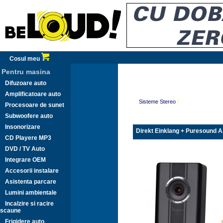
Cosul meu
Pentru masina
Difuzoare auto
Amplificatoare auto
Sisteme Stereo
/
Procesoare de sunet
Subwoofere auto
Insonorizare
Direkt Einklang + Puresound 
CD Playere MP3
DVD / TV Auto
Integrare OEM
Accesorii instalare
Asistenta parcare
Lumini ambientale
Incalzire si racire
scaune
Frigidere auto