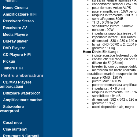
sursa alimentare japoneza - 
Yamaha
condensatori semnal Evox Rif
Home Cinema
potentiometru volum ALPS
putere amplificare : 10W per c
Amplificatoare HiFi
raspuns in frecventa : 30Hz 
semnal/zgomot 89dB
Receivere Stereo
THD : 0.3% la 6W
sensibilitate intrare : 500mV
Receivere AV
consum : 90W
impedanta suportata iesire : 4 
Media Playere
impedanta intrare : 100 Kohmi
dimensiuni : 330 x 230 x 140
Blu-ray player
lampi : 6N3 (5670) x 2, EL84 
DVD Playere
greutate : 11 kg
Heco Direkt Einklang:
CD Playere HiFi
incinte acustice high-end cu de
constructie full-range cu portur
Pickup
difuzor de 8" (25 cm)
tweeter tip con cu maget dublu 
Tunere HiFi
membrana din hartie realizata fo
durabilitate marite), suspensie di
Pentru ambarcatiuni
putere RMS : 120 W
putere Max : 180 W
CD/MP3 Playere
putere recomandata amplificat
ambarcatiuni
impedanta : 4 - 8 ohmi
raspuns in frecventa : 32 - 1
Difuzoare waterproof
sensibilitate : 94 dB
dimensiuni : 382 x 842 x 196 m
Amplificatoare marine
greutate : 19 kg
Subwoofere
culori disponibile : alb, negru
waterproof
Cosul meu
Cine suntem?
Returnare & Garantii